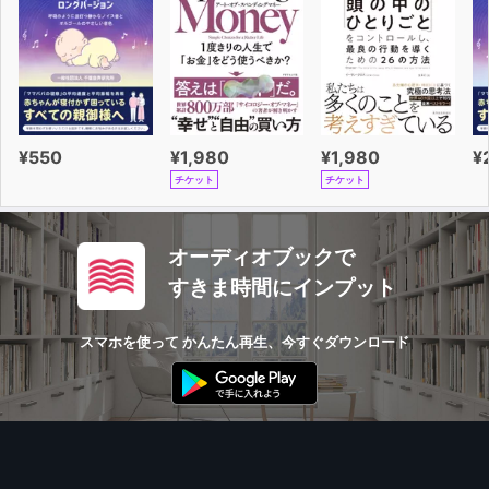
¥550
¥1,980
¥1,980
¥
チケット
チケット
オーディオブックで
すきま時間にインプット
スマホを使って かんたん再生、今すぐダウンロード