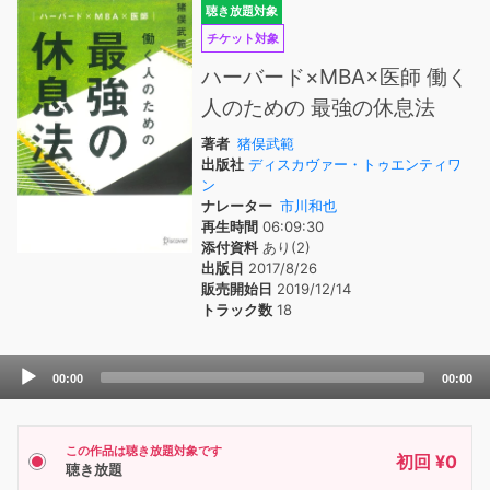
聴き放題対象
チケット対象
ハーバード×MBA×医師 働く
人のための 最強の休息法
著者
猪俣武範
出版社
ディスカヴァー・トゥエンティワ
ン
ナレーター
市川和也
再生時間
06:09:30
添付資料
あり(2)
出版日
2017/8/26
販売開始日
2019/12/14
トラック数
18
Audio
00:00
00:00
Player
この作品は聴き放題対象です
初回 ¥0
聴き放題