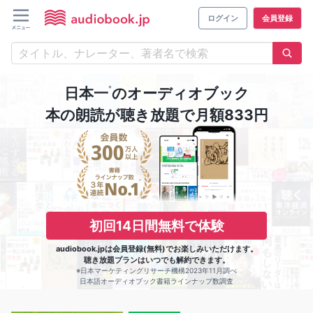
ログイン
会員登録
※
日本一
のオーディオブック
本の朗読が聴き放題で月額833円
初回14日間無料で体験
audiobook.jpは会員登録(無料)でお楽しみいただけます。
聴き放題プランはいつでも解約できます。
※日本マーケティングリサーチ機構2023年11月調べ
日本語オーディオブック書籍ラインナップ数調査