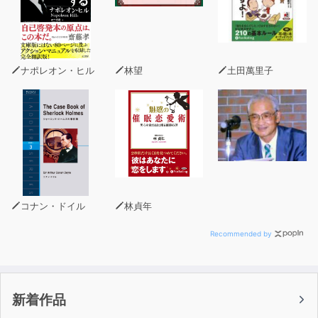
本書は、医師としての業務の傍らで
執筆やビジネスなどをパワフルにこなす著者が、
日々忙しく働くビジネスパーソンに向けて、
「睡眠」「運動と姿勢」「アイケア」「食事」「脳科学と
ナポレオン・ヒル
林望
土田萬里子
メンタル」「ITツール活用」
という6つのパートに分け、エビデンスに基づく効率的な
休息法を教えます。
コナン・ドイル
林貞年
Recommended by
新着作品