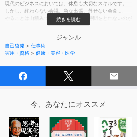
現代のビジネスにおいては、休息も大切なスキルです。
しかし、終わらない会議、急な出張、外せない会食…。
やることは山積みで、しっかりと休む時間をとれないのが
現実でしょう。
ジャンル
著者の猪俣氏はハーバード留学時代、ビジネススクールの
自己啓発
>
仕事術
同僚が
実用・資格
>
健康・美容・医学
皆、オフのとり方がとても上手だったことに驚いたそうで
す。
彼らはハードワークの中でも自分の繁忙期を正確に把握
し、
休める間ができると、すかさず休息をとっていました。
勉強や仕事で優秀な成績を収める人は十中八九、気分転換
今、あなたにオススメ
が上手です。
ストレスが少し溜まるたびにうまく発散し、肉体的・精神
的な疲れを持ち越さず、
勉強や仕事をスムーズにこなしています。