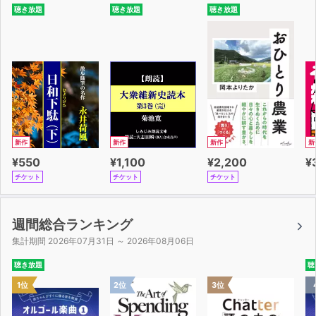
聴き放題
聴き放題
聴き放題
新作
新作
新作
新
¥550
¥1,100
¥2,200
¥
チケット
チケット
チケット
週間総合ランキング
集計期間 2026年07月31日 ～ 2026年08月06日
聴き放題
聴
1位
2位
3位