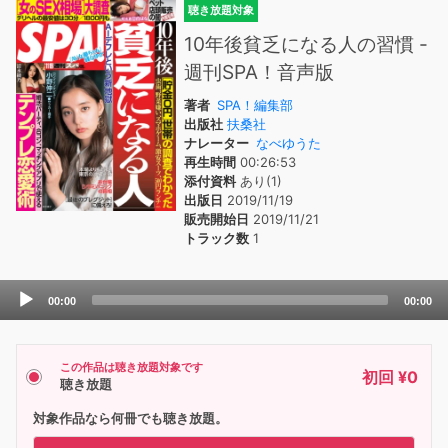
聴き放題対象
10年後貧乏になる人の習慣 -
週刊SPA！音声版
著者
SPA！編集部
出版社
扶桑社
ナレーター
なべゆうた
再生時間
00:26:53
添付資料
あり(1)
出版日
2019/11/19
販売開始日
2019/11/21
トラック数
1
Audio
00:00
00:00
Player
この作品は聴き放題対象です
初回 ¥0
聴き放題
対象作品なら何冊でも聴き放題。