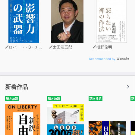
ロバート・B・チャルディーニ
太田清五郎
枡野俊明
Recommended by
新着作品
聴き放題
聴き放題
聴き放題
聴