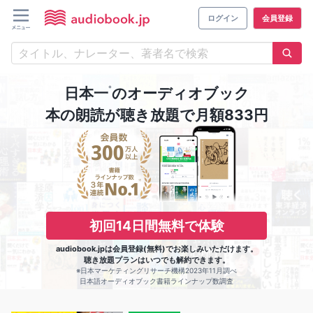
ログイン
会員登録
※
日本一
のオーディオブック
本の朗読が聴き放題で月額833円
初回14日間無料で体験
audiobook.jpは会員登録(無料)でお楽しみいただけます。
聴き放題プランはいつでも解約できます。
※日本マーケティングリサーチ機構2023年11月調べ
日本語オーディオブック書籍ラインナップ数調査