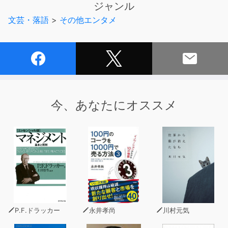
ジャンル
◇
文芸・落語
>
その他エンタメ
【今号の特集紹介】
10年後貧乏になる人の習慣 - 週刊SPA！音声版
今、あなたにオススメ
P.F.ドラッカー
永井孝尚
川村元気