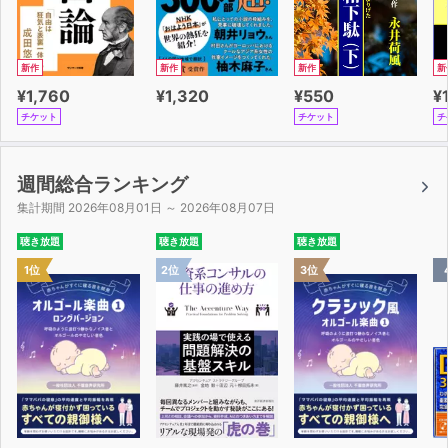
新作
新作
新作
新
¥1,760
¥1,320
¥550
¥
チケット
チケット
チ
週間総合ランキング
集計期間 2026年08月01日 ～ 2026年08月07日
聴き放題
聴き放題
聴き放題
1位
2位
3位