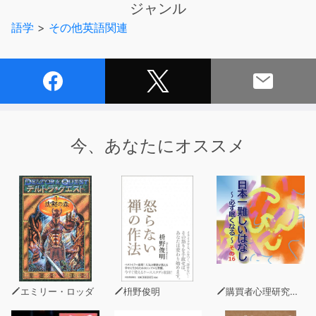
ジャンル
語学
>
その他英語関連
■ここが新しくなった！
１ 大学入試の傾向などを考慮し、熟語の並び順や内容を
一部見直しました。例文も一部見直しています。
２ 音声をより練習しやすい内容にしました。
３ 「知っていればかんぺき！ちょい難熟語120」に例文
と音声が付きました。
今、あなたにオススメ
■熟語を例文で覚えるから定着する
熟語は,英熟語とその日本語訳の「一対一」で機械的に覚
えても真の英語力アップにはつながりませんし、テストが
終わればすぐ忘れてしまいます。そこで『新ユメジュク』
では、「例文（日本語）→例文（英語）」の順に音声を収
録しました。例文で熟語を覚えていくことで、熟語の「使
われ方」に意識的になり、定着度が上がります。
■文法・英作文・英会話にも効果アリ
エミリー・ロッダ
枡野俊明
購買者心理研究所 株式会社モデンナ 顧問 青木幹和
熟語の「使われ方」を意識すると文法項目にも意識が行く