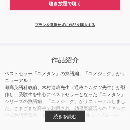
聴き放題で聴く
プランを選択せずに作品を購入する
作品紹介
ベストセラー「ユメタン」の熟語編、「ユメジュク」がリ
ニューアル！
灘高英語科教諭、木村達哉先生（通称キムタツ先生）が製
作し、受験生を中心にベストセラーとなった「ユメタン」
シリーズの熟語編、「ユメジュク」がリニューアルしまし
た。さまざまな高校で利用され、効果実証済みの「キムタ
ツ式熟語学習法」を用い、1週間毎日「違うアプローチ」
（読む、書く、話す、聞く）で、「同じ80熟語」に出合
い、高い定着率で熟語を覚えていきます。