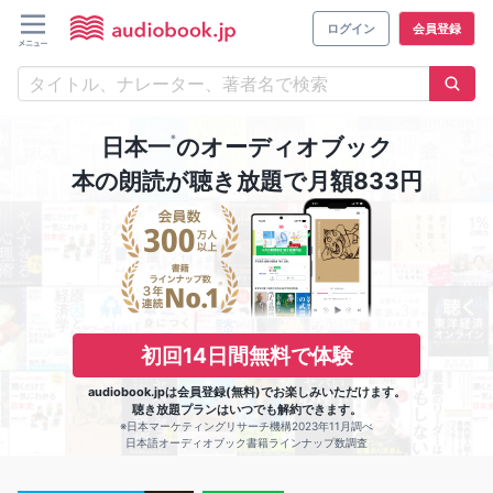
ログイン
会員登録
※
日本一
のオーディオブック
本の朗読が聴き放題で月額833円
初回14日間無料で体験
audiobook.jpは会員登録(無料)でお楽しみいただけます。
聴き放題プランはいつでも解約できます。
※日本マーケティングリサーチ機構2023年11月調べ
日本語オーディオブック書籍ラインナップ数調査