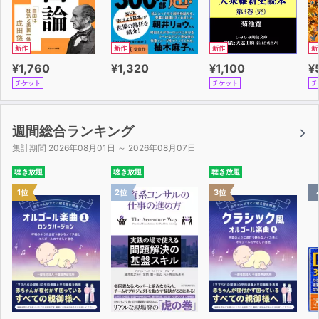
新作
新作
新作
新
¥1,760
¥1,320
¥1,100
¥
チケット
チケット
チ
週間総合ランキング
集計期間 2026年08月01日 ～ 2026年08月07日
聴き放題
聴き放題
聴き放題
1位
2位
3位