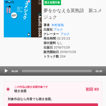
聴き放題対象
夢をかなえる英熟語 新ユメ
ジュク
著者
木村達哉
出版社
アルク
ナレーター
アルク
再生時間
02:25:23
添付資料
なし
出版日
2019/11/29
販売開始日
2019/11/29
トラック数
204
Audio
00:00
00:00
Player
この作品は聴き放題対象です
初回 ¥0
聴き放題
対象作品なら何冊でも聴き放題。