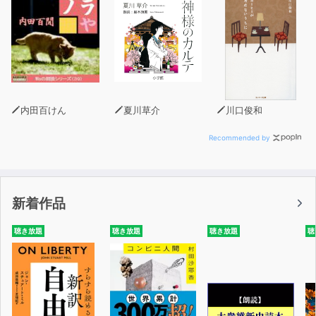
ようになり、文を構造で理解する力が付きます。またさま
ざな例文に触れることで豊かな表現力が養われ、英作文や
英会話の場面で自然と熟語を繰り出せるようになります。
※対象レベル：高校基礎から難関大まで
※本商品は書籍付属の音声と同内容です。また、テキスト
情報は含まれておりません。
内田百けん
夏川草介
川口俊和
Recommended by
新着作品
聴き放題
聴き放題
聴き放題
聴