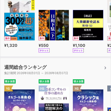
新作
新作
新作
新
¥1,320
¥550
¥1,100
¥
チケット
チケット
チ
週間総合ランキング
集計期間 2026年08月01日 ～ 2026年08月07日
聴き放題
聴き放題
聴き放題
1位
2位
3位