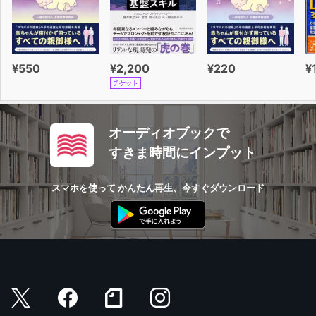
¥550
¥2,200
¥220
¥
チケット
オーディオブックで
すきま時間にインプット
スマホを使って かんたん再生、今すぐダウンロード