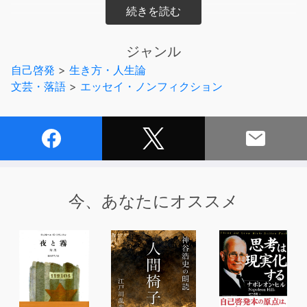
なぜ与沢翼は「最短・最速」でブチ抜いた結果を残せるの
か?
ジャンル
与沢流「成功法則」のすべてを明かす!
自己啓発
>
生き方・人生論
文芸・落語
>
エッセイ・ノンフィクション
【目次】
第1章◆基本の法則
「すべての根底にある大原則」
第2章◆ビジネスの法則
「人と群れるな。誰とも組まず、単独で突っ走れ! 」
今、あなたにオススメ
第3章◆投資の成功法則
「勝負は、チャンスが来る前から始まっている」
第4章◆健康の法則
「一日一日を全力で。その積み重ねが大きな結果に繋が
る」