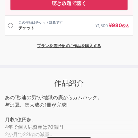
聴き放題で聴く
この作品はチケット対象です
¥
980
¥
1,500
税込
チケット
プランを選択せずに作品を購入する
作品紹介
あの“秒速の男”が地獄の底からカムバック。
与沢翼、集大成の1冊が完成!
月収1億円超、
4年で個人純資産は70億円、
2か月で22kgの減量…