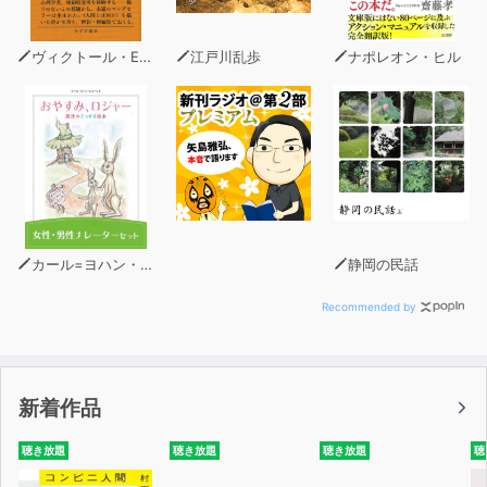
第5章◆情報収集の法則
「情報収集も3週間。「一人突っ込み」を繰り返し、セン
ヴィクトール・E・フランクル
江戸川乱歩
ナポレオン・ヒル
ターピンを掴まえろ! 」
第6章◆未来予測の法則
「これからの世界で起きる事を予測し、逆算して今から動
こう! 」
カール=ヨハン・エリーン
静岡の民話
Recommended by
新着作品
聴き放題
聴き放題
聴き放題
聴