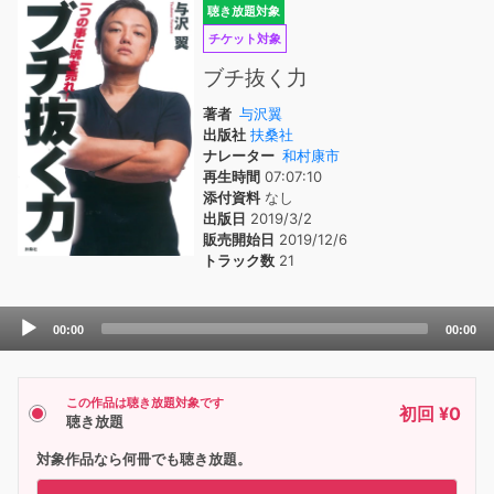
聴き放題対象
チケット対象
ブチ抜く力
著者
与沢翼
出版社
扶桑社
ナレーター
和村康市
再生時間
07:07:10
添付資料
なし
出版日
2019/3/2
販売開始日
2019/12/6
トラック数
21
Audio
00:00
00:00
Player
この作品は聴き放題対象です
初回 ¥0
聴き放題
対象作品なら何冊でも聴き放題。