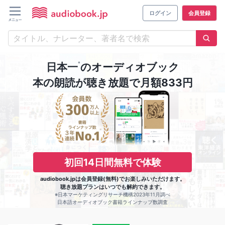
ログイン
会員登録
※
日本一
のオーディオブック
本の朗読が聴き放題で月額833円
初回14日間無料で体験
audiobook.jpは会員登録(無料)でお楽しみいただけます。
聴き放題プランはいつでも解約できます。
※日本マーケティングリサーチ機構2023年11月調べ
日本語オーディオブック書籍ラインナップ数調査