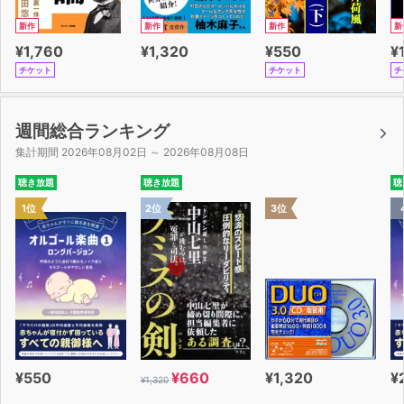
新作
新作
新作
新
¥1,760
¥1,320
¥550
¥
チケット
チケット
チ
週間総合ランキング
集計期間 2026年08月02日 ～ 2026年08月08日
聴き放題
聴き放題
聴
1位
2位
3位
¥550
¥660
¥1,320
¥
¥1,320