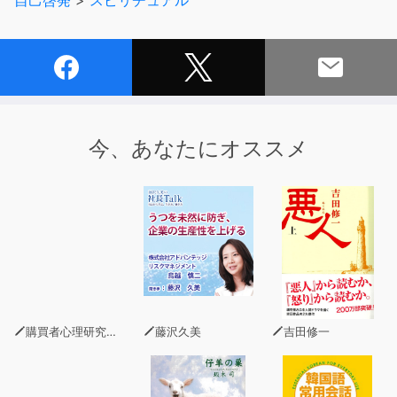
自己啓発
>
スピリチュアル
今、あなたにオススメ
購買者心理研究所 株式会社モデンナ 顧問 青木幹和
藤沢久美
吉田修一