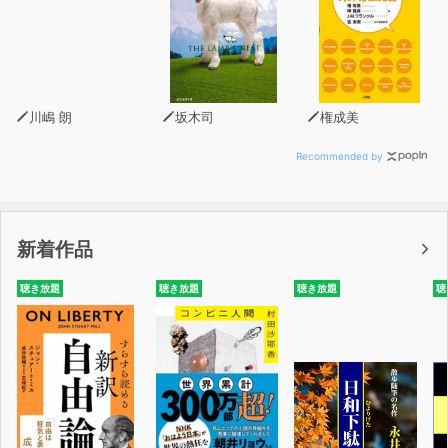
川嶋 朗
坂木司
権成美
Recommended by
新着作品
聴き放題
聴き放題
聴き放題
聴