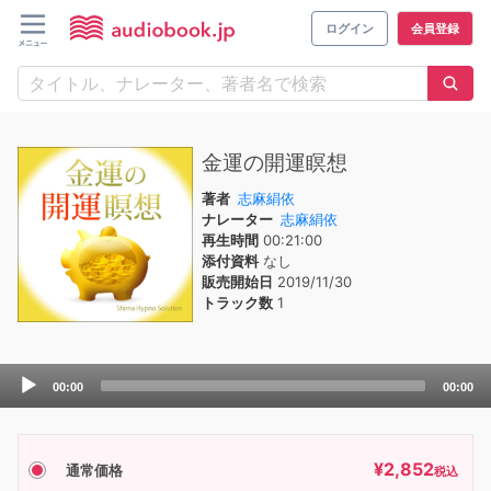
ログイン
会員登録
金運の開運瞑想
著者
志麻絹依
ナレーター
志麻絹依
再生時間
00:21:00
添付資料
なし
販売開始日
2019/11/30
トラック数
1
Audio
00:00
00:00
Player
¥
2,852
通常価格
税込