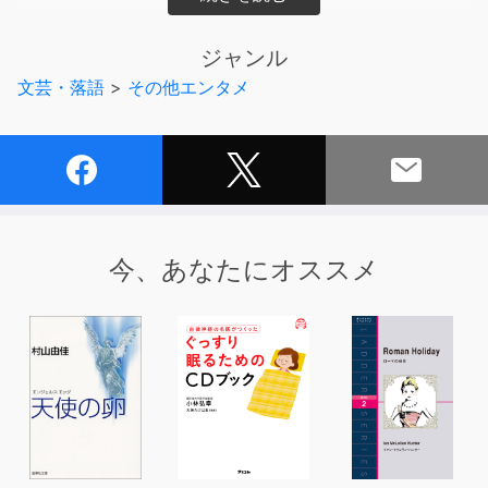
クターのオガワブンゴに教えていく形で番組を進行してい
きます。だいたい脱線します。
ジャンル
「小難しいのは嫌だけど、カジュアルに聴きたい」という
文芸・落語
>
その他エンタメ
方や「日本史をもう一度おさらいしたい」、「日本史に興
味がある」という方にオススメです。
この番組をきっかけに日本の歴史に興味を持つ方が一人で
も増えれば嬉しいなと思ってます！
【話している人】廣瀬真一、オガワブンゴ
【URL】
https://mookstudy1.mookmookradio.com/
今、あなたにオススメ
【企画・ディレクター】オガワブンゴ
【制作】mookmook radio（ムックムックラジオ）