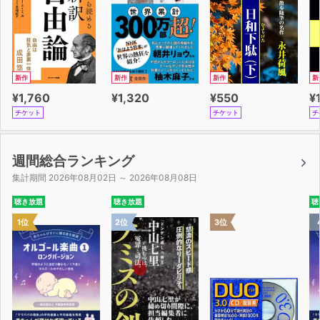
新作
新作
新作
新
¥1,760
¥1,320
¥550
¥
チケット
チケット
チ
週間総合ランキング
集計期間 2026年08月02日 ～ 2026年08月08日
聴き放題
聴き放題
聴
1位
2位
3位