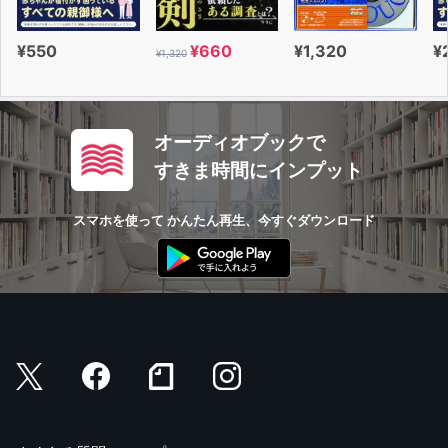
¥550
¥660
¥1,320
¥
¥1,320
オーディオブックで
すきま時間にインプット
スマホを使って かんたん再生、今すぐダウンロード