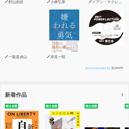
村山由佳
小林弘幸
イアン・マクレラン・ハンター
一龍斎貞山
岸見一郎
Recommended by
新着作品
聴き放題
聴き放題
聴き放題
聴