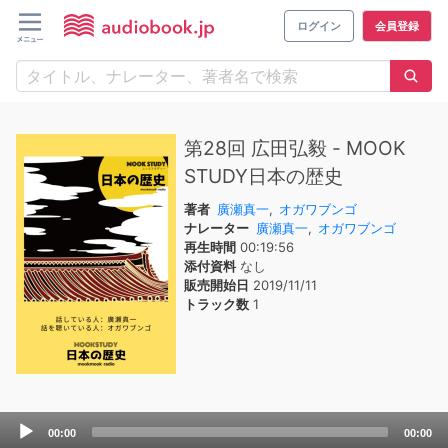
ログイン
会員登録
第28回 広田弘毅 - MOOK
STUDY日本の歴史
著者
廣瀬真一
,
オガワブンゴ
ナレーター
廣瀬真一
,
オガワブンゴ
再生時間
00:19:56
添付資料
なし
販売開始日
2019/11/11
トラック数
1
Audio
00:00
00:00
Player