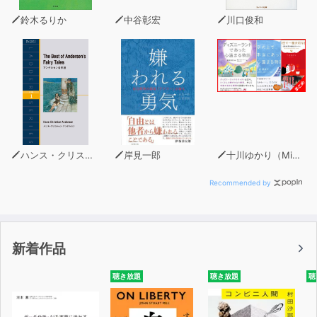
鈴木るりか
中谷彰宏
川口俊和
ハンス・クリスチャン・アンデルセン
岸見一郎
十川ゆかり（MinxZone）
Recommended by
新着作品
聴き放題
聴き放題
聴