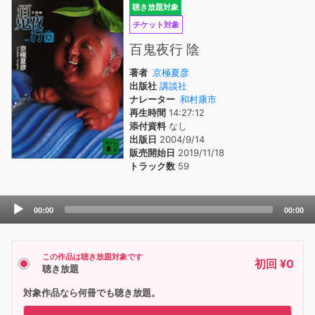
聴き放題対象
チケット対象
百鬼夜行 陰
著者
京極夏彦
出版社
講談社
ナレーター
和村康市
再生時間
14:27:12
添付資料
なし
出版日
2004/9/14
販売開始日
2019/11/18
トラック数
59
Audio
00:00
00:00
Player
この作品は聴き放題対象です
初回 ¥0
聴き放題
対象作品なら何冊でも聴き放題。