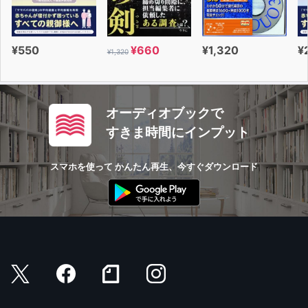
¥550
¥660
¥1,320
¥
¥1,320
オーディオブックで
すきま時間にインプット
スマホを使って かんたん再生、今すぐダウンロード