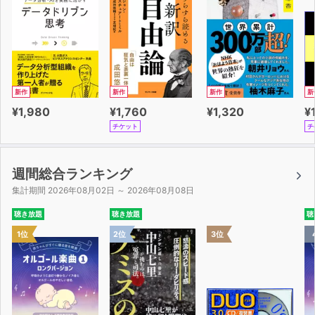
新作
新作
新作
新
¥1,980
¥1,760
¥1,320
¥
チケット
チ
週間総合ランキング
集計期間 2026年08月02日 ～ 2026年08月08日
聴き放題
聴き放題
聴
1位
2位
3位