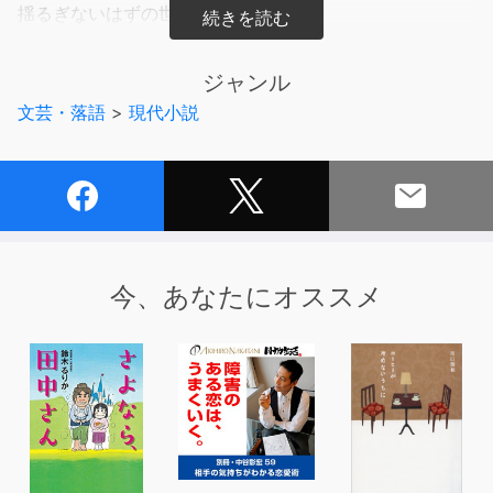
揺るぎないはずの世界が乱れたとき、
その裂け目から恠（あや）しきものが湧き出し、取り憑
く。
ジャンル
文芸・落語
>
現代小説
他人の視線を畏れる者、
煙に常軌を逸した執着をもつ火消し、
「海」を忌む小説家……。
日常に潜む恐怖を描く10の短篇から成る
「京極堂サイドストーリーズ」。
今、あなたにオススメ