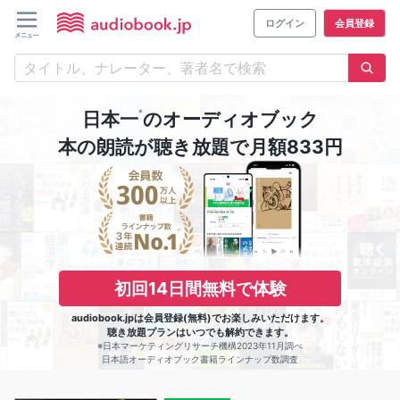
ログイン
会員登録
※
日本一
のオーディオブック
本の朗読が聴き放題で月額833円
初回14日間無料で体験
audiobook.jpは会員登録(無料)でお楽しみいただけます。
聴き放題プランはいつでも解約できます。
※日本マーケティングリサーチ機構2023年11月調べ
日本語オーディオブック書籍ラインナップ数調査