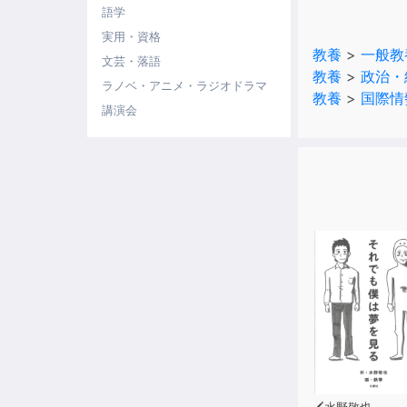
語学
出版各社と共
実用・資格
教養
>
一般教
文芸・落語
教養
>
政治・
ラノベ・アニメ・ラジオドラマ
教養
>
国際情
講演会
水野敬也