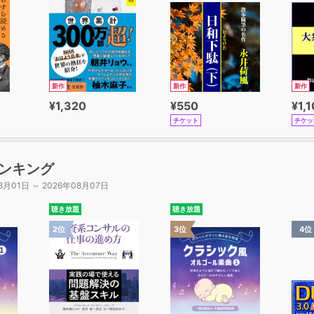
新作
新作
新作
¥1,320
¥550
¥1,
チケット
チケッ
ンキング
8月01日 ～ 2026年08月07日
聴き放題
聴き放題
2位
3位
4位