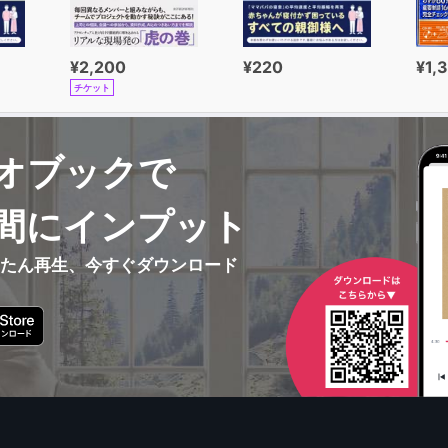
¥2,200
¥220
¥1,
チケット
オブックで
間にインプット
んたん再生、今すぐダウンロード