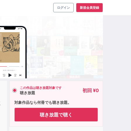
ログイン
新規会員登録
この作品は聴き放題対象です
初回 ¥0
聴き放題
に
対象作品なら何冊でも聴き放題。
聴き放題で聴く