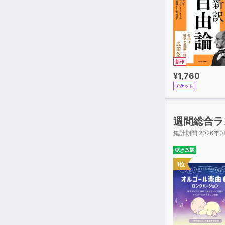
新作
¥1,760
チケット
週間総合ラ
集計期間 2026年0
聴き放題
1位