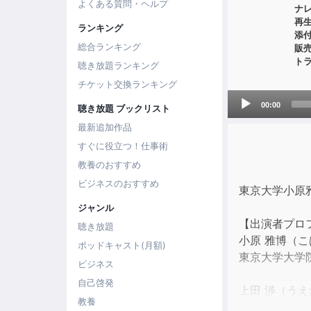
よくある質問・ヘルプ
ナ
再
ランキング
添
総合ランキング
販
ト
聴き放題ランキング
チケット交換ランキング
Audio
00:00
聴き放題 ブックリスト
Player
最新追加作品
すぐに役立つ！仕事術
教養のおすすめ
ビジネスのおすすめ
東京大学小原
ジャンル
【出演者プロ
聴き放題
小原 雅博（
ポッドキャスト(月額)
東京大学大学
ビジネス
自己啓発
上田 渉（う
教養
オトバンク代