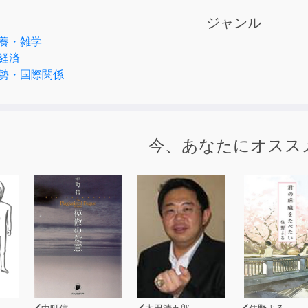
に創出するため、日々奔走している。
ジャンル
養・雑学
経済
勢・国際関係
今、あなたにオスス
中町信
太田清五郎
住野よる