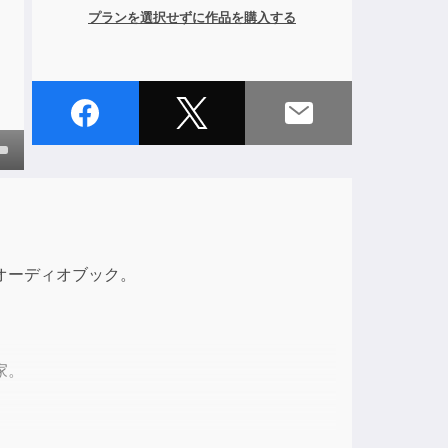
プランを選択せずに作品を購入する
own
ase
オーディオブック。
ase
e.
家。
文化として浸透させるべく良質なコンテンツを