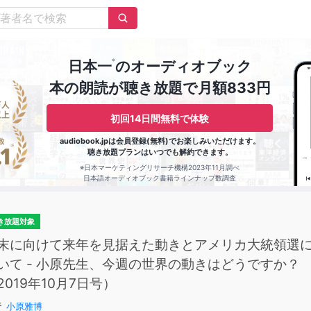
※
日本一
のオーディオブック
本の朗読が聴き放題で月額833円
初回14日間無料で体験
audiobook.jpは会員登録(無料)でお楽しみいただけます。
聴き放題プランはいつでも解約できます。
※日本マーケティングリサーチ機構2023年11月調べ
日本語オーディオブック書籍ラインナップ数調査
き放題対象
末に向けて来年を見据えた動きとアメリカ大統領選
いて - 小原先生、今週の世界の動きはどうですか？
2019年10月7日号）
者
小原雅博