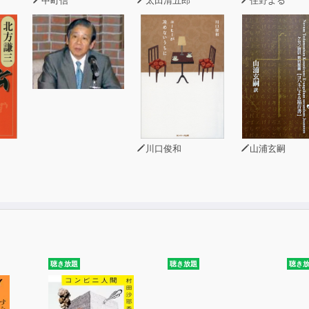
川口俊和
山浦玄嗣
聴き放題
聴き放題
聴き