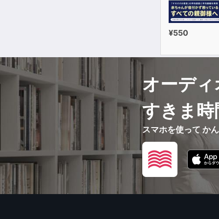
¥550
オーディ
すきま時
スマホを使って か