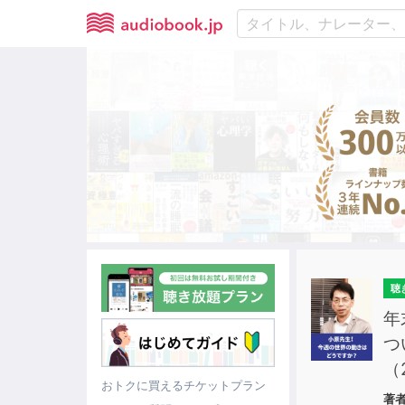
聴
年
つ
（
おトクに買えるチケットプラン
著