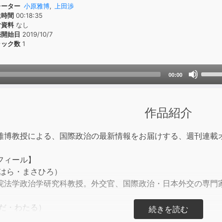
レーター
小原雅博
,
上田渉
生時間
00:18:35
付資料
なし
売開始日
2019/10/7
ラック数
1
Use
00:00
Up/D
Arrow
keys
作品紹介
to
incre
雅博教授による、国際政治の最新情報をお届けする、週刊連載
or
decre
フィール】
volum
こはら・まさひろ）
院法学政治学研究科教授。外交官、国際政治・日本外交の専門
えだ・わたる）
表取締役会長。出版業界の振興を目的に、オーディオブックを