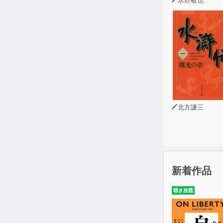
北方謙三
新着作品
聴き放題