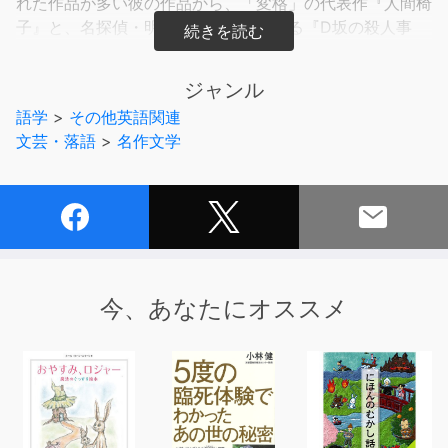
れた作品が多い彼の作品から、「変格」の代表作『人間椅
子』と、名探偵・明智小五郎が登場する『D坂の殺人事
件』の２篇を収録。
ジャンル
語学
>
その他英語関連
文芸・落語
>
名作文学
今、あなたにオススメ