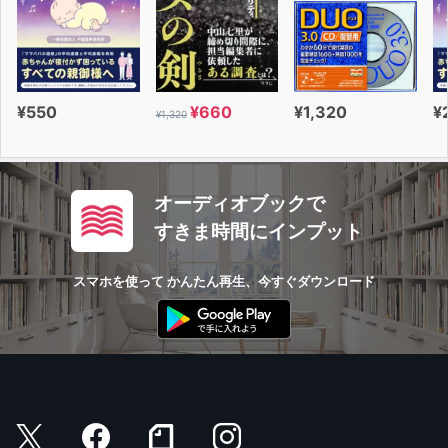
¥550
¥660
¥1,320
¥
¥1,320
オーディオブックで
すきま時間にインプット
スマホを使って かんたん再生、今すぐダウンロード