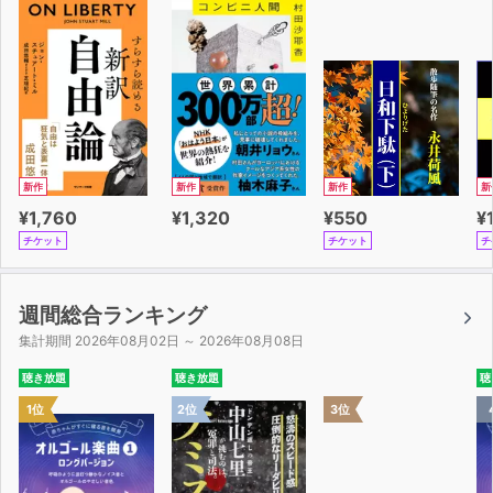
新作
新作
新作
新
¥1,760
¥1,320
¥550
¥
チケット
チケット
チ
週間総合ランキング
集計期間 2026年08月02日 ～ 2026年08月08日
聴き放題
聴き放題
聴
1位
2位
3位