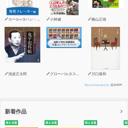
カール=ヨハン・エリーン
小林健
楠山正雄
池波正太郎
グローバルタスクフォース(著)
川口俊和
Recommended by
新着作品
聴き放題
聴き放題
聴き放題
聴