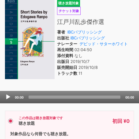
聴き放題対象
チケット対象
江戸川乱歩傑作選
著者
IBCパブリッシング
出版社
IBCパブリッシング
ナレーター
デビッド・サターホワイト
再生時間
02:04:50
添付資料
なし
出版日
2019/10/7
販売開始日
2019/10/8
トラック数
11
Audio
00:00
00:00
Player
この作品は聴き放題対象です
初回 ¥0
聴き放題
対象作品なら何冊でも聴き放題。