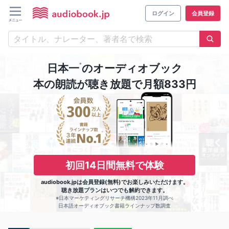
ログイン
会員登録
※
日本一
のオーディオブック
本の朗読が聴き放題で月額833円
初回14日間無料で体験
audiobook.jpは会員登録(無料)でお楽しみいただけます。
聴き放題プランはいつでも解約できます。
※日本マーケティングリサーチ機構2023年11月調べ
日本語オーディオブック書籍ラインナップ数調査