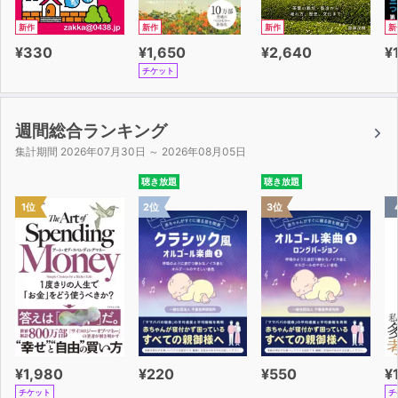
新作
新作
新作
新
¥330
¥1,650
¥2,640
¥
チケット
週間総合ランキング
集計期間 2026年07月30日 ～ 2026年08月05日
聴き放題
聴き放題
1位
2位
3位
¥1,980
¥220
¥550
¥
チケット
チ