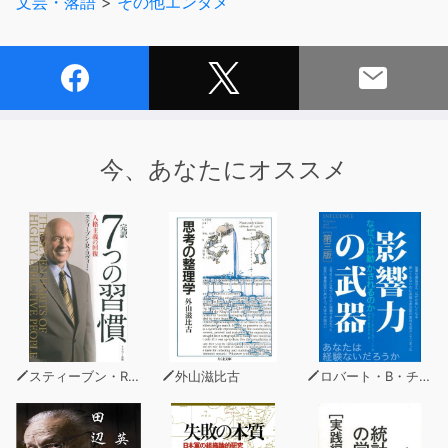
文芸・落語
>
その他エンタメ
プラスαのおまけ付
更に話は続きます
【メール募集中】
sonnai@0438.jp
『そんなことないっしょ』では、皆さまからメールを募集
今、あなたにオススメ
しております
◼︎ラジオネーム
◼︎番組の感想
◼︎おまけコーナーで話してほしい話題や質問
【そんないプロジェクト】
2010年より続くポッドキャストグループ、現在は他に4番
組をaudiobook.jpにてご用意しています
『そんない美術の時間』
スティーブン・R・コヴィー
外山滋比古
ロバート・B・チャルディーニ
『そんない理科の時間B』
『そんない雑貨店』
『そんないっと』