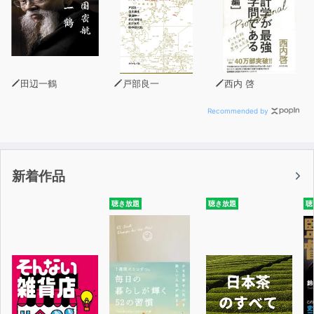
こちらの過去配信や過去番組のアクセスは、当プロジェク
トのwebサイトにてご覧いただけます
https://sonnai.com
楽曲提供 ＭｕｓＭｕｓ
田辺一鶴
戸部良一
西内 啓
Recommended by
新着作品
聴き放題
聴き放題
聴