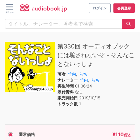
ログイン
会員登録
第330回 オーディオブック
には騙されないぞ - そんなこ
とないっしょ
著者
竹内
,
らち
ナレーター
竹内
,
らち
再生時間
01:06:24
添付資料
なし
販売開始日
2019/10/15
トラック数
1
¥
110
通常価格
税込