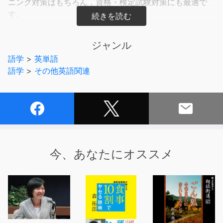
ニング対策はもちろん，資格・検定試験対策にも最適で
す。
※この商品は『システム英単語〈5訂版〉ＣＤ』の音声ダ
ウンロード版です。ファイル名は書籍に記載されている
ジャンル
CDトラック番号に対応しています。
語学
>
英単語
語学
>
その他英語関連
今、あなたにオススメ