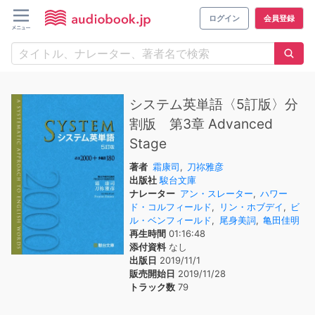
ログイン
会員登録
システム英単語〈5訂版〉分
割版 第3章 Advanced
Stage
著者
霜康司
,
刀祢雅彦
出版社
駿台文庫
ナレーター
アン・スレーター
,
ハワー
ド・コルフィールド
,
リン・ホブデイ
,
ビ
ル・ベンフィールド
,
尾身美詞
,
亀田佳明
再生時間
01:16:48
添付資料
なし
出版日
2019/11/1
販売開始日
2019/11/28
トラック数
79