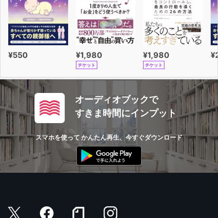
¥550
¥1,980
¥1,980
¥
チケット
チケット
オーディオブックで
すきま時間にインプット
スマホを使って かんたん再生、今すぐダウンロード