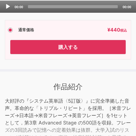
Audio
00:00
00:00
Player
¥
440
通常価格
税込
購入する
作品紹介
大好評の『システム英単語〈5訂版〉』に完全準拠した音
声。革命的な「トリプル・リピート」を採用。［米音フレ
ーズ→日本語→米音フレーズ→英音フレーズ］を1セット
として，第3章 Advanced Stage の500語を収録。フレー
ズの3回読みで記憶への定着効果は抜群。大学入試のリス