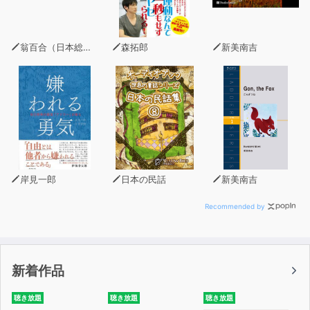
翁百合（日本総合研究所理事）
森拓郎
新美南吉
岸見一郎
日本の民話
新美南吉
Recommended by
新着作品
聴き放題
聴き放題
聴き放題