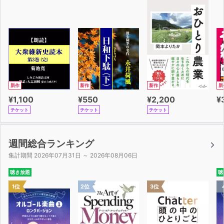
新作
新作
新作
新
¥1,100
¥550
¥2,200
¥
チケット
チケット
チケット
週間総合ランキング
集計期間 2026年07月31日 ～ 2026年08月06日
聴き放題
聴
1位
2位
3位