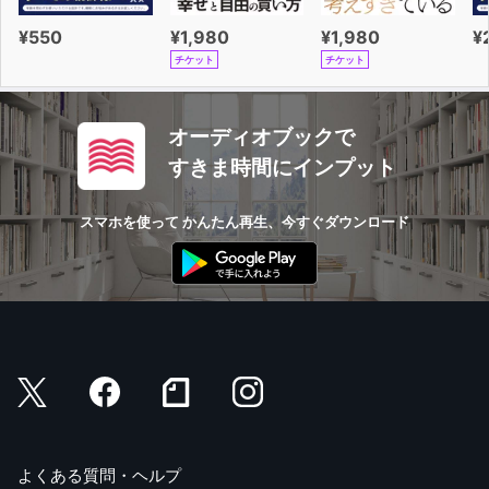
¥550
¥1,980
¥1,980
¥
チケット
チケット
オーディオブックで
すきま時間にインプット
スマホを使って かんたん再生、今すぐダウンロード
よくある質問・ヘルプ