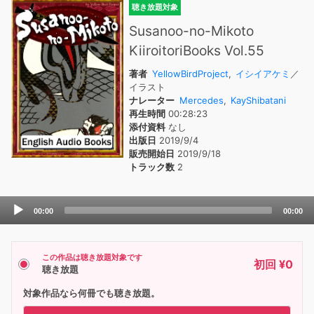
聴き放題対象
Susanoo-no-Mikoto
KiiroitoriBooks Vol.55
著者
YellowBirdProject
,
イシイアケミ
／
イラスト
ナレーター
Mercedes
,
KayShibatani
再生時間
00:28:23
添付資料
なし
出版日
2019/9/4
販売開始日
2019/9/18
トラック数
2
Audio
00:00
00:00
Player
この作品は聴き放題対象です
初回 ¥0
聴き放題
対象作品なら何冊でも聴き放題。