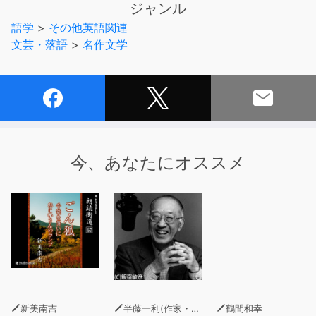
ジャンル
公式サイト http://yellow-bird.info
語学
>
その他英語関連
文芸・落語
>
名作文学
今、あなたにオススメ
新美南吉
半藤一利(作家・昭和史研究家)
鶴間和幸