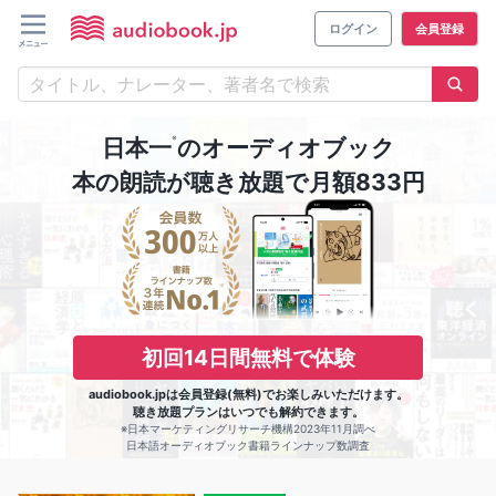
ログイン
会員登録
※
日本一
のオーディオブック
本の朗読が聴き放題で月額833円
初回14日間無料で体験
audiobook.jpは会員登録(無料)でお楽しみいただけます。
聴き放題プランはいつでも解約できます。
※日本マーケティングリサーチ機構2023年11月調べ
日本語オーディオブック書籍ラインナップ数調査