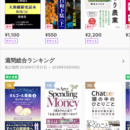
新作
新作
新作
新
¥1,100
¥550
¥2,200
¥
チケット
チケット
チケット
週間総合ランキング
集計期間 2026年07月31日 ～ 2026年08月06日
聴き放題
聴
1位
2位
3位