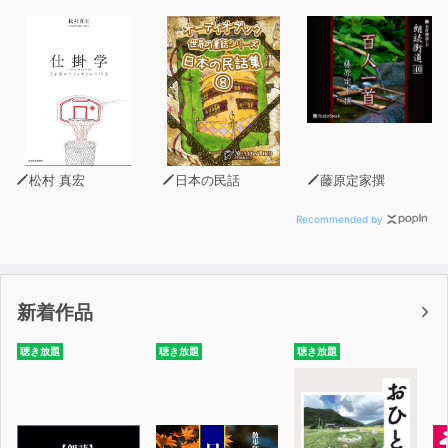
松村 真宏
日本の民話
藤原定家撰
Recommended by
新着作品
聴き放題
聴き放題
聴き放題