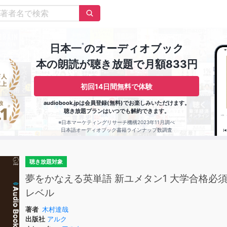
※
日本一
のオーディオブック
本の朗読が聴き放題で月額833円
初回14日間無料で体験
audiobook.jpは会員登録(無料)でお楽しみいただけます。
聴き放題プランはいつでも解約できます。
※日本マーケティングリサーチ機構2023年11月調べ
日本語オーディオブック書籍ラインナップ数調査
聴き放題対象
夢をかなえる英単語 新ユメタン1 大学合格必
レベル
著者
木村達哉
出版社
アルク