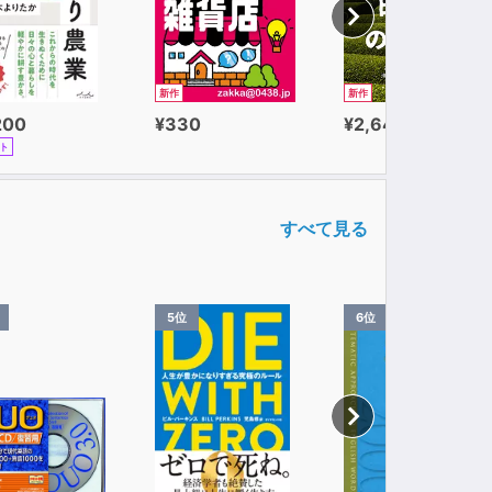
新作
新作
200
¥330
¥2,640
ト
すべて見る
5位
6位