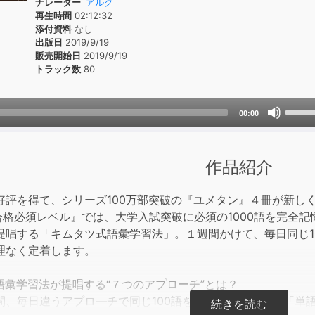
ナレーター
アルク
再生時間
02:12:32
添付資料
なし
出版日
2019/9/19
販売開始日
2019/9/19
トラック数
80
Use
00:00
Up/D
Arrow
keys
作品紹介
to
incre
好評を得て、シリーズ100万部突破の『ユメタン』４冊が新し
or
学合格必須レベル』では、大学入試突破に必須の1000語を完全
decre
提唱する「キムタツ式語彙学習法」。１週間かけて、毎日同じ10
volum
理なく定着します。
語彙学習法が提唱する“７つのアプローチ”とは？
間、毎日違うアプロ―チで同じ100語を学びます。１日目「単