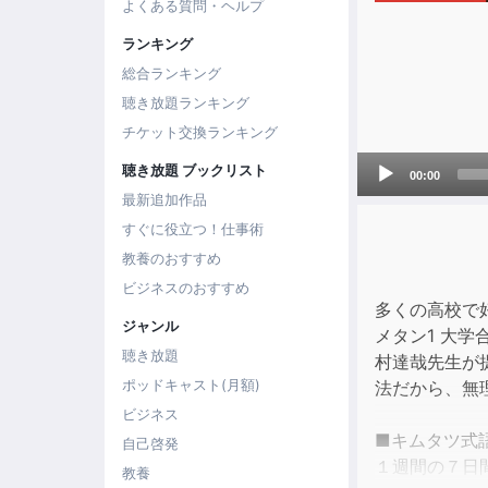
よくある質問・ヘルプ
ランキング
総合ランキング
聴き放題ランキング
チケット交換ランキング
Audio
聴き放題 ブックリスト
00:00
Player
最新追加作品
すぐに役立つ！仕事術
教養のおすすめ
ビジネスのおすすめ
多くの高校で
ジャンル
メタン1 大
聴き放題
村達哉先生が
ポッドキャスト(月額)
法だから、無
ビジネス
■キムタツ式
自己啓発
１週間の７日
教養