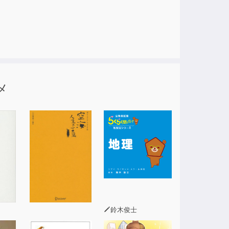
ック」→5日目「フレーズを書いて覚える」→６
ェック」。これで自然と記憶に定着します。
「クイックレスポンス」を、何度も何度も繰り
メ
らに覚えやすい順序に配置されました。
クレスポンス」トレーニングと、覚えたかどう
ター試験レベル』を増補・改訂したものです。
ません。
鈴木俊士