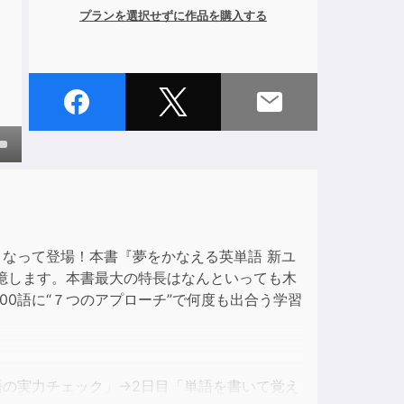
プランを選択せずに作品を購入する
own
ase
くなって登場！本書『夢をかなえる英単語 新ユ
記憶します。本書最大の特長はなんといっても木
ase
0語に“７つのアプローチ”で何度も出合う学習
e.
語の実力チェック」→2日目「単語を書いて覚え