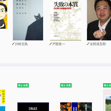
川村元気
戸部良一
太田清五郎
聴き放題
聴き放題
聴き