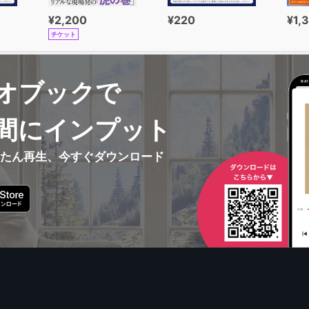
¥2,200
¥220
¥1,
チケット
オブックで
間にインプット
んたん再生、今すぐダウンロード