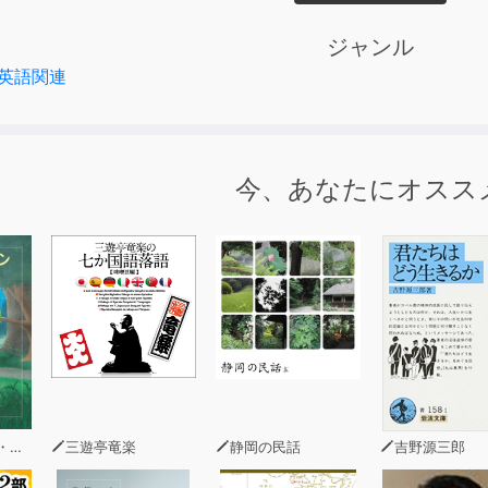
「単語のクイックレスポンス」→４日目「フレーズの実力チェ
ズのクイックレスポンス」→７日目「単語のフレーズの最終チ
ジャンル
英語関連
レスポンス」で徹底反復！
語→英語」の順に収録。日本語を聞いたらすぐに英語を答える
記憶が強化されていきます。
今、あなたにオスス
ン』になって、より覚えやすくなった！
アップで、さらなる記憶強化を促しています。また、単語をさ
くなった効果を、ぜひ体験してください。
音声は「日本語→英語」の順に収録されているので、「クイッ
トに使用可能。
8年10月に刊行された『夢をかなえる英単語 ユメタン1 セン
：英語初級～中堅私大レベル
籍のCD音声と同内容です。また、テキスト情報は含まれており
著）
三遊亭竜楽
静岡の民話
吉野源三郎