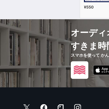
¥550
オーディ
すきま時
スマホを使って か