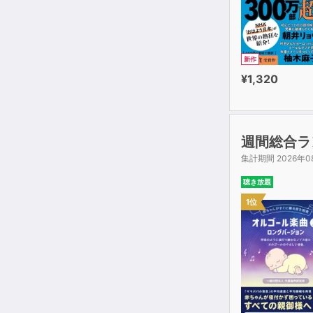
新作
¥1,320
週間総合ラ
集計期間 2026年0
聴き放題
1位