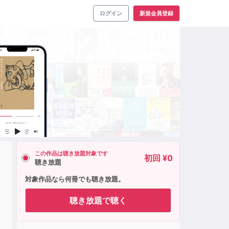
ログイン
新規会員登録
この作品は聴き放題対象です
初回 ¥0
聴き放題
須
対象作品なら何冊でも聴き放題。
聴き放題で聴く