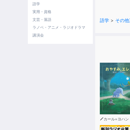
る」→３日目
語学
日目「フレー
実用・資格
文芸・落語
語学
>
その他
■「クイック
ラノベ・アニメ・ラジオドラマ
音声は「日本
講演会
返すことで、
■『新ユメタ
音声のテンポ
より覚えやす
■収録内容：
かの確認テス
※本書は200
※対象レベル
※本商品は書
カール=ヨハン・エリーン（