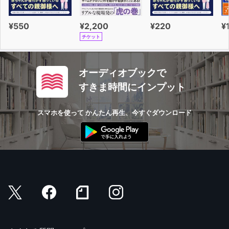
¥550
¥2,200
¥220
¥
チケット
オーディオブックで
すきま時間にインプット
スマホを使って かんたん再生、今すぐダウンロード