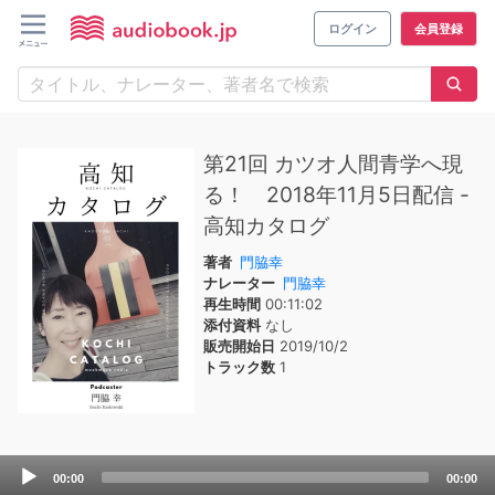
ログイン
会員登録
第21回 カツオ人間青学へ現
る！ 2018年11月5日配信 -
高知カタログ
著者
門脇幸
ナレーター
門脇幸
再生時間
00:11:02
添付資料
なし
販売開始日
2019/10/2
トラック数
1
Audio
00:00
00:00
Player