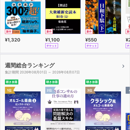
新作
新作
新作
新
¥1,320
¥1,100
¥550
¥
チケット
チケット
チ
週間総合ランキング
集計期間 2026年08月01日 ～ 2026年08月07日
聴き放題
聴き放題
聴き放題
1位
2位
3位