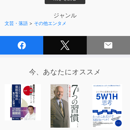
https://mookmookradio.com/podcasts/mook26/
ジャンル
【企画・ディレクター】オガワブンゴ
文芸・落語
>
その他エンタメ
【制作】mookmook radio（ムックムックラジオ）
今、あなたにオススメ