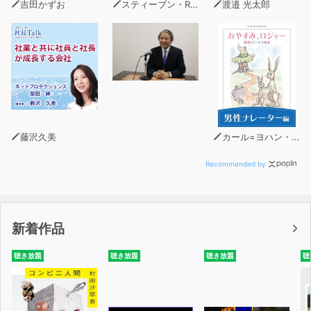
吉田かずお
スティーブン・R・コヴィー
渡邉 光太郎
藤沢久美
カール=ヨハン・エリーン
Recommended by
新着作品
聴き放題
聴き放題
聴き放題
聴