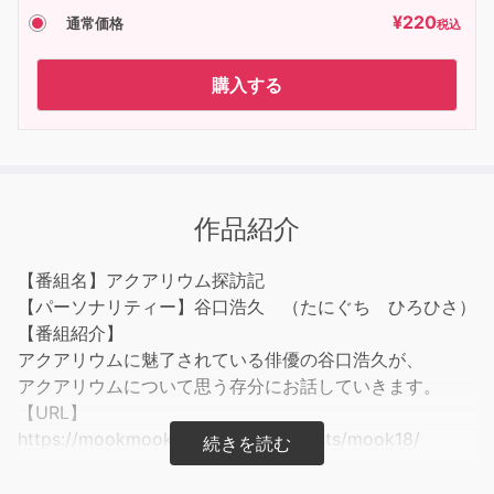
¥
220
通常価格
税込
購入する
作品紹介
【番組名】アクアリウム探訪記
【パーソナリティー】谷口浩久 （たにぐち ひろひさ）
【番組紹介】
アクアリウムに魅了されている俳優の谷口浩久が、
アクアリウムについて思う存分にお話していきます。
【URL】
https://mookmookradio.com/podcasts/mook18/
【企画・ディレクター】オガワブンゴ