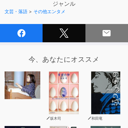
ジャンル
【制作】mookmook radio（ムックムックラジオ）
文芸・落語
>
その他エンタメ
今、あなたにオススメ
坂木司
和田竜