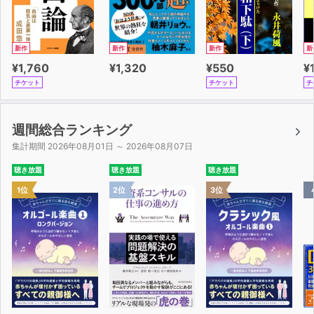
新作
新作
新作
新
¥1,760
¥1,320
¥550
¥
チケット
チケット
チ
週間総合ランキング
集計期間 2026年08月01日 ～ 2026年08月07日
聴き放題
聴き放題
聴き放題
1位
2位
3位