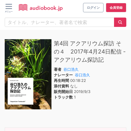
ログイン
会員登録
第4回 アクアリウム探訪 そ
の４ 2017年4月24日配信 -
アクアリウム探訪記
著者
谷口浩久
ナレーター
谷口浩久
再生時間
00:18:22
添付資料
なし
販売開始日
2019/9/3
トラック数
1