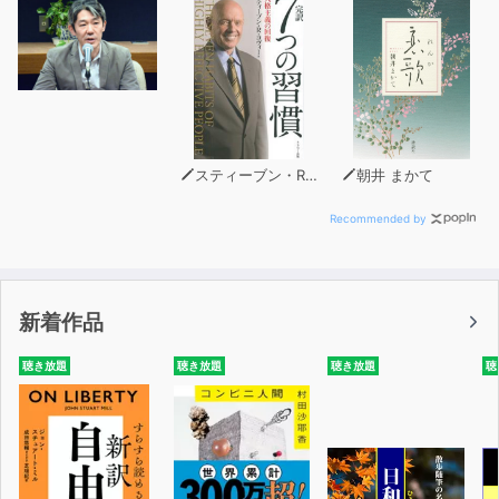
スティーブン・R・コヴィー
朝井 まかて
Recommended by
新着作品
聴き放題
聴き放題
聴き放題
聴