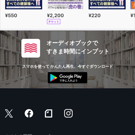
¥550
¥2,200
¥220
¥
チケット
オーディオブックで
すきま時間にインプット
スマホを使って かんたん再生、今すぐダウンロード