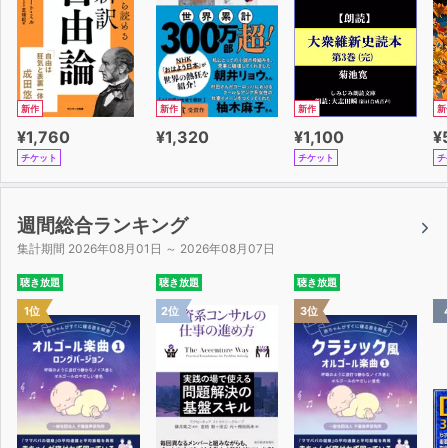
新作
新作
新作
新
¥1,760
¥1,320
¥1,100
¥
チケット
チケット
チ
週間総合ランキング
集計期間 2026年08月01日 ～ 2026年08月07日
聴き放題
聴き放題
聴き放題
1位
2位
3位