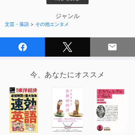
しての「角川的視点」をお話しています。
5分前後と短い時間ですが、ちょっとした隙間の時間にぜ
ジャンル
ひお聴きください。
文芸・落語
>
その他エンタメ
【企画・ディレクター】オガワブンゴ
【制作】mookmook radio（ムックムックラジオ）
今、あなたにオススメ