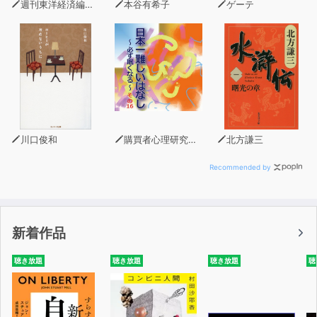
週刊東洋経済編集部
本谷有希子
ゲーテ
川口俊和
購買者心理研究所 株式会社モデンナ 顧問 青木幹和
北方謙三
Recommended by
新着作品
聴き放題
聴き放題
聴き放題
聴