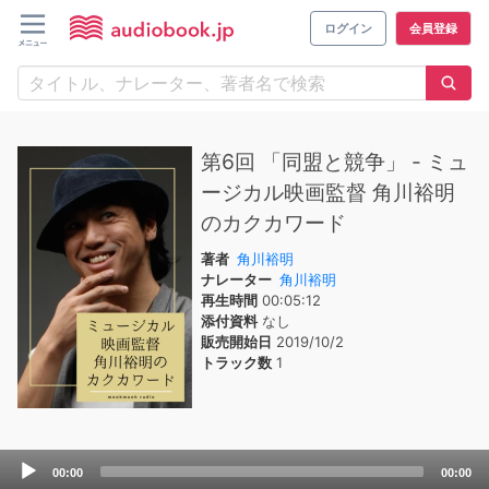
ログイン
会員登録
第6回 「同盟と競争」 - ミュ
ージカル映画監督 角川裕明
のカクカワード
著者
角川裕明
ナレーター
角川裕明
再生時間
00:05:12
添付資料
なし
販売開始日
2019/10/2
トラック数
1
Audio
00:00
00:00
Player