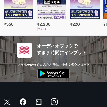
¥550
¥2,200
¥220
¥
チケット
オーディオブックで
すきま時間にインプット
スマホを使って かんたん再生、今すぐダウンロード