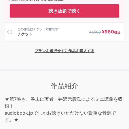
聴き放題で聴く
この作品はチケット対象です
¥
980
¥
1,500
税込
チケット
プランを選択せずに作品を購入する
作品紹介
★第7巻も、巻末に著者・井沢元彦氏によるミニ講義を収
録！
audiobook.jpでしかお聴きいただけない貴重な音源で
す。★