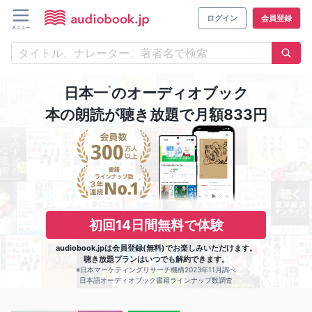
ログイン
会員登録
※
日本一
のオーディオブック
本の朗読が聴き放題で月額833円
初回14日間無料で体験
audiobook.jpは会員登録(無料)でお楽しみいただけます。
聴き放題プランはいつでも解約できます。
※日本マーケティングリサーチ機構2023年11月調べ
日本語オーディオブック書籍ラインナップ数調査