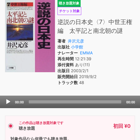
聴き放題対象
チケット対象
逆説の日本史〈7〉中世王権
編 太平記と南北朝の謎
著者
井沢元彦
出版社
小学館
ナレーター
EMMA
再生時間
12:21:39
添付資料
あり(11)
出版日
2003/2/1
販売開始日
2019/9/2
トラック数
48
Audio
00:00
00:00
Player
この作品は聴き放題対象です
初回 ¥0
聴き放題
対象作品なら何冊でも聴き放題。