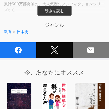
累計500万部突破の、大人気歴史ノンフィクションシリー
ズから
足利義満「天皇家乗っ取り」の陰謀を暴く第7巻!
ジャンル
なぜ戦乱記を『太平記』と呼ぶのか？
教養
>
日本史
日本歴史史上、天皇という王権がこれほどまでに激震した
時代があったろうか。
王権をめぐって天皇家と、武力をもってのし上がった足利
氏との争乱には多くの謎が秘められていた。
たとえば、なぜ戦乱の記を『太平記』と呼ぶのか?
今、あなたにオススメ
「天皇家乗っ取り」目前に急死した足利義満は暗殺された
のか?
その義満の野望を、金閣寺の奇妙な三層構造から解読する
という
大胆な手法を駆使した著者会心の歴史ノンフィクション。