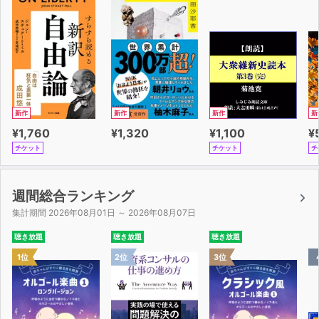
新作
新作
新作
新
¥1,760
¥1,320
¥1,100
¥
チケット
チケット
チ
週間総合ランキング
集計期間 2026年08月01日 ～ 2026年08月07日
聴き放題
聴き放題
聴き放題
1位
2位
3位