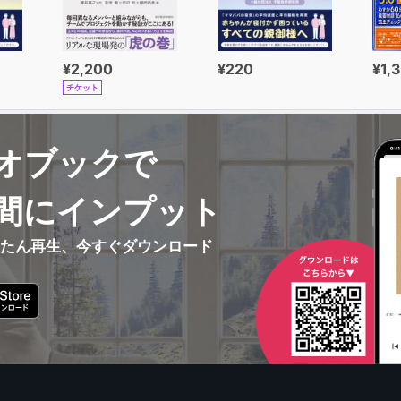
¥2,200
¥220
¥1,
チケット
オブックで
間にインプット
んたん再生、今すぐダウンロード