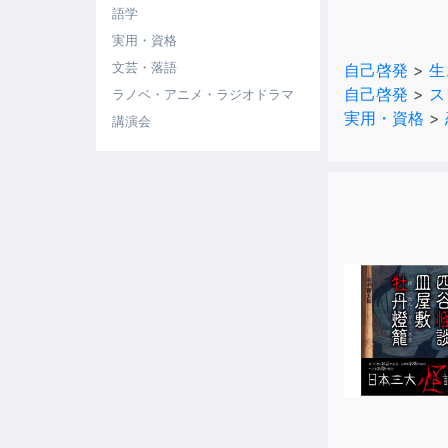
語学
＜著者プロフ
実用・資格
２６歳のとき
文芸・落語
自己啓発
>
生
進学、結婚、
自己啓発
>
ス
ラノベ・アニメ・ラジオドラマ
以来、「意識
実用・資格
>
講演会
現在は、自己
ブログには、
「夢を叶えた