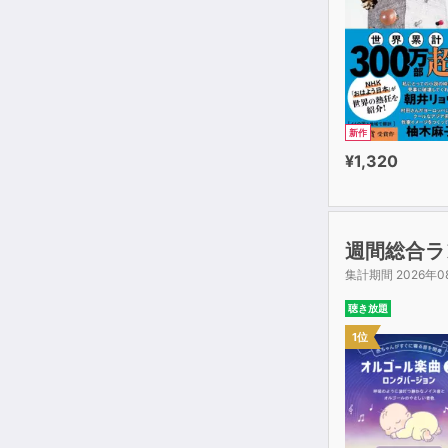
新作
¥1,320
週間総合ラ
集計期間 2026年0
聴き放題
1位