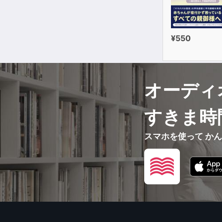
¥550
オーディ
すきま時
スマホを使って か