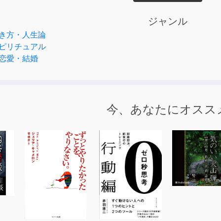
ィール＞
ジャンル
、一冊の本を通じて、「引き寄せの法則」と出会う。
き方・人生論
お金という３つのことを実際に引き寄せて、「夢は叶う！思考
ピリチュアル
・心」を独自に研究し、「思考」「イメージ」「言葉」が人生
恋愛・結婚
啓発コーチ「ハートのコーチ」として活動。
全国各地の読者およびセミナー・コーチング受講者からの
喜びの報告」が次々と寄せられている。
今、あなたにオスス