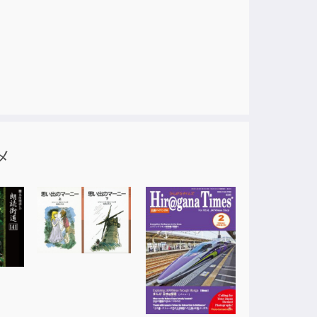
は現実になる！」と体感。
に及ぼす影響力を実感する。
メ