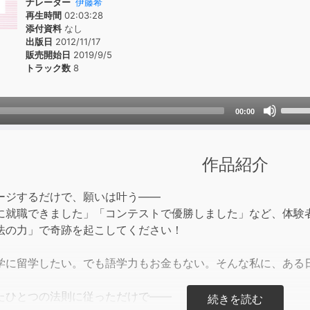
ナレーター
伊藤希
再生時間
02:03:28
添付資料
なし
出版日
2012/11/17
販売開始日
2019/9/5
トラック数
8
Use
00:00
Up/D
Arrow
keys
作品紹介
to
incre
ージするだけで、願いは叶う――
or
に就職できました」「コンテストで優勝しました」など、体験
decre
法の力」で奇跡を起こしてください！
volum
学に留学したい。でも語学力もお金もない。そんな私に、ある
たひとつの法則に従っただけで――