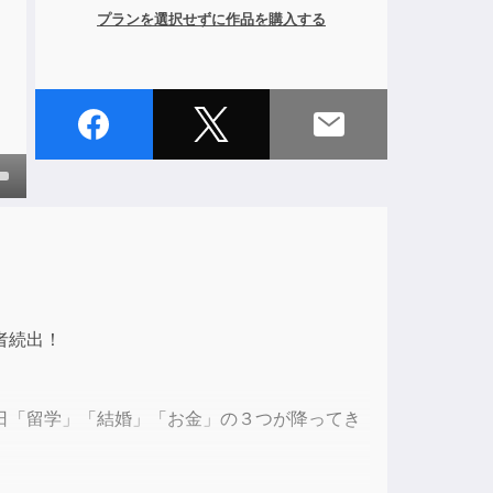
プランを選択せずに作品を購入する
own
ase
者続出！
ase
e.
日「留学」「結婚」「お金」の３つが降ってき