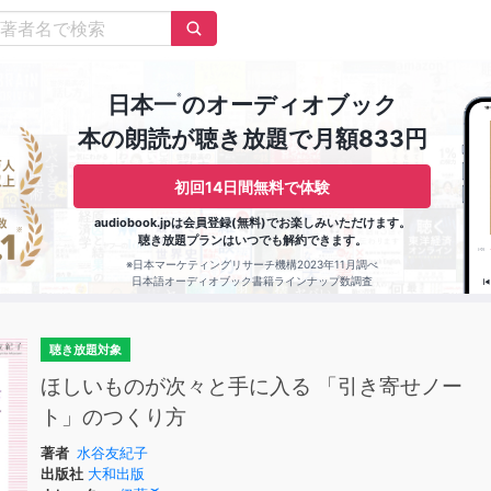
※
日本一
のオーディオブック
本の朗読が聴き放題で月額833円
初回14日間無料で体験
audiobook.jpは会員登録(無料)でお楽しみいただけます。
聴き放題プランはいつでも解約できます。
※日本マーケティングリサーチ機構2023年11月調べ
日本語オーディオブック書籍ラインナップ数調査
聴き放題対象
ほしいものが次々と手に入る 「引き寄せノー
ト」のつくり方
著者
水谷友紀子
出版社
大和出版