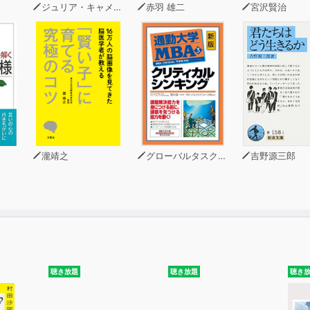
ジュリア・キャメロン
赤羽 雄二
宮沢賢治
瀧靖之
グローバルタスクフォース
吉野源三郎
聴き放題
聴き放題
聴き