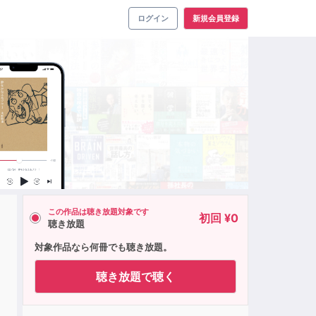
ログイン
新規会員登録
この作品は聴き放題対象です
初回 ¥0
聴き放題
対象作品なら何冊でも聴き放題。
聴き放題で聴く