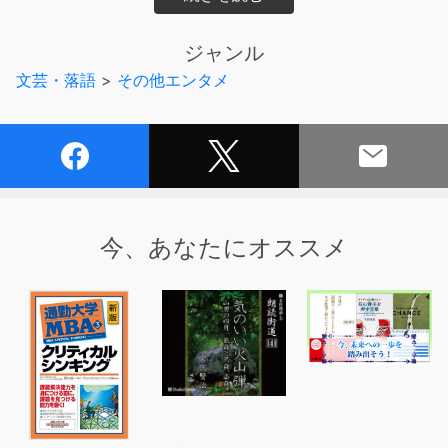
いこ」をつけていきます。
「高橋智久の三味線三昧」では日本の伝統楽器である三味
ジャンル
線のことを知ってもらおうと、
文芸・落語
>
その他エンタメ
ゲストトークやワンポイントお稽古を配信してきました。
今回はもう少し深く入り込んだ、より実践的な内容にして
います。
これから お三味線を始めたい方、
すでに お三味線を習われている方など、
より多くの方にお聴きいただき、長唄を知っていただけれ
ばと思ってます。
今、あなたにオススメ
おけいこは積み重ねですので、気になったところがあれ
ば、
何度も何度も繰り返し聴いてみてください。
【企画・ディレクター】オガワブンゴ
【制作】mookmook radio（ムックムックラジオ）