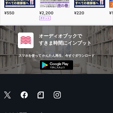
¥550
¥2,200
¥220
¥
チケット
オーディオブックで
すきま時間にインプット
スマホを使って かんたん再生、今すぐダウンロード