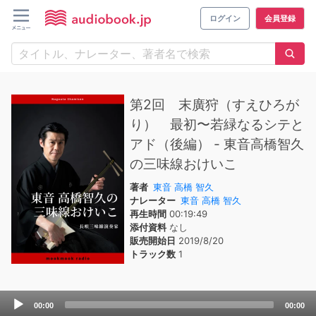
ログイン
会員登録
第2回 末廣狩（すえひろが
り） 最初〜若緑なるシテと
アド（後編） - 東音高橋智久
の三味線おけいこ
著者
東音 高橋 智久
ナレーター
東音 高橋 智久
再生時間
00:19:49
添付資料
なし
販売開始日
2019/8/20
トラック数
1
Audio
00:00
00:00
Player