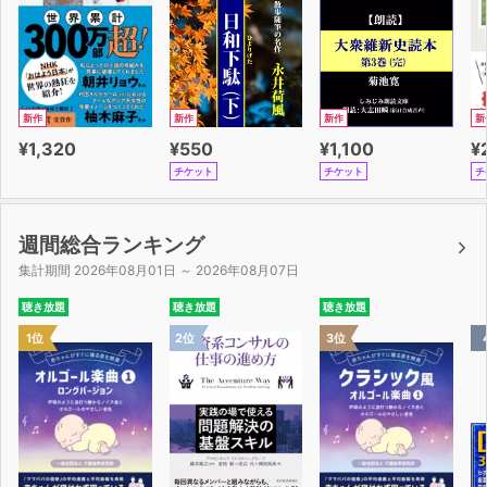
新作
新作
新作
新
¥1,320
¥550
¥1,100
¥
チケット
チケット
チ
週間総合ランキング
集計期間 2026年08月01日 ～ 2026年08月07日
聴き放題
聴き放題
聴き放題
1位
2位
3位