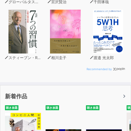
グローバルタスクフォース
宮沢賢治
千田琢哉
スティーブン・R・コヴィー
相川圭子
渡邉 光太郎
Recommended by
新着作品
聴き放題
聴き放題
聴き放題
聴