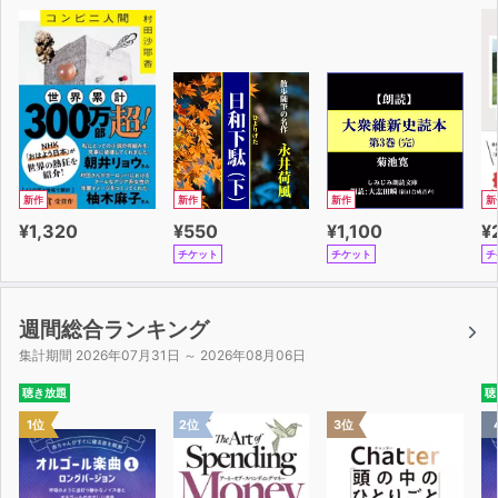
新作
新作
新作
新
¥1,320
¥550
¥1,100
¥
チケット
チケット
チ
週間総合ランキング
集計期間 2026年07月31日 ～ 2026年08月06日
聴き放題
聴
1位
2位
3位