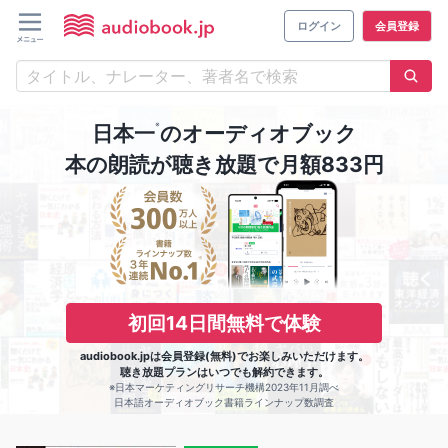
ログイン
会員登録
※
日本一
のオーディオブック
本の朗読が聴き放題で月額833円
初回14日間無料で体験
audiobook.jpは会員登録(無料)でお楽しみいただけます。
聴き放題プランはいつでも解約できます。
※日本マーケティングリサーチ機構2023年11月調べ
日本語オーディオブック書籍ラインナップ数調査