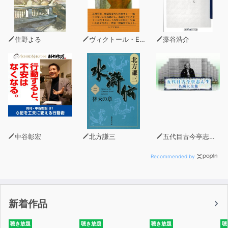
住野よる
ヴィクトール・E・フランクル
藻谷浩介
中谷彰宏
北方謙三
五代目古今亭志ん生
Recommended by
新着作品
聴き放題
聴き放題
聴き放題
聴