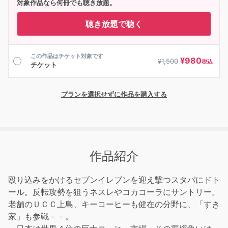
対象作品なら何冊でも聴き放題。
聴き放題で聴く
この作品はチケット対象です
¥
980
¥
1,500
税込
チケット
プランを選択せずに作品を購入する
作品紹介
殴り込みをかけるセブンイレブンを迎え撃つスタバにドト
ール。反転攻勢を狙うネスレやコカコーラにサントリー。
老舗のＵＣＣ上島、キーコーヒーも健在の分野に、「すき
家」も参戦－－。