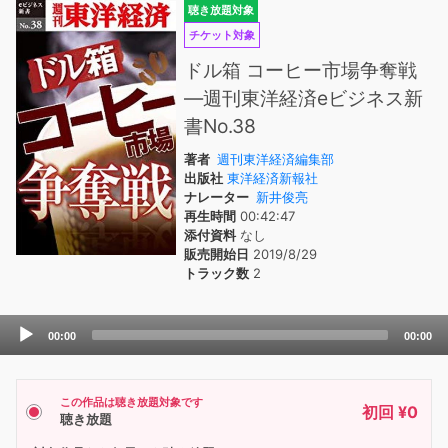
聴き放題対象
チケット対象
ドル箱 コーヒー市場争奪戦
―週刊東洋経済eビジネス新
書No.38
著者
週刊東洋経済編集部
出版社
東洋経済新報社
ナレーター
新井俊亮
再生時間
00:42:47
添付資料
なし
販売開始日
2019/8/29
トラック数
2
Audio
00:00
00:00
Player
この作品は聴き放題対象です
初回 ¥0
聴き放題