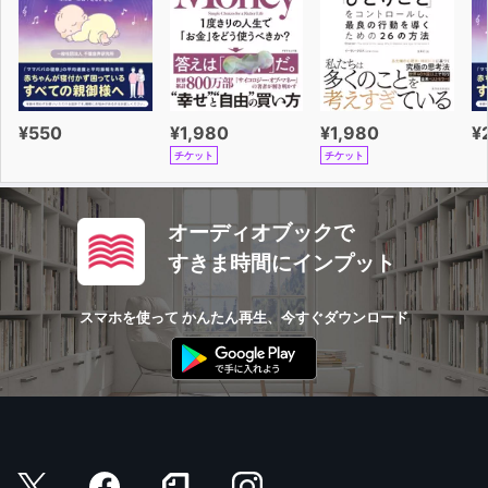
¥550
¥1,980
¥1,980
¥
チケット
チケット
オーディオブックで
すきま時間にインプット
スマホを使って かんたん再生、今すぐダウンロード