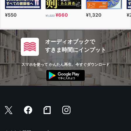
¥550
¥660
¥1,320
¥
¥1,320
オーディオブックで
すきま時間にインプット
スマホを使って かんたん再生、今すぐダウンロード