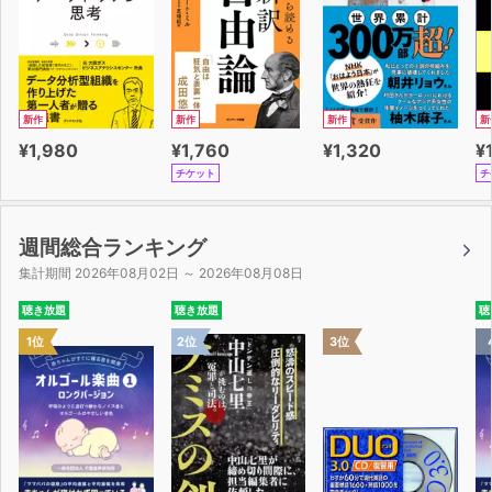
新作
新作
新作
新
¥1,980
¥1,760
¥1,320
¥
チケット
チ
週間総合ランキング
集計期間 2026年08月02日 ～ 2026年08月08日
聴き放題
聴き放題
聴
1位
2位
3位