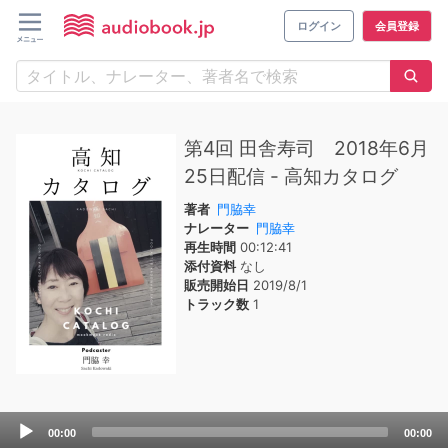
ログイン
会員登録
第4回 田舎寿司 2018年6月
25日配信 - 高知カタログ
著者
門脇幸
ナレーター
門脇幸
再生時間
00:12:41
添付資料
なし
販売開始日
2019/8/1
トラック数
1
Audio
00:00
00:00
Player