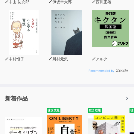
中山 祐次郎
伊坂幸太郎
西川正雄
中村恒子
川村元気
アルク
Recommended by
新着作品
聴き放題
聴き放題
聴