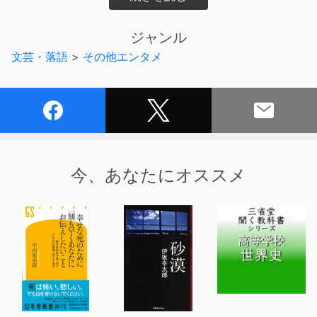
https://mookmookradio.com/podcasts/mook26/
ジャンル
【企画・ディレクター】オガワブンゴ
文芸・落語
>
その他エンタメ
【制作】mookmook radio（ムックムックラジオ）
今、あなたにオススメ