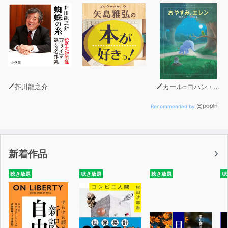
芥川龍之介
カール=ヨハン・エリーン（著）
Recommended by
新着作品
聴き放題
聴き放題
聴き放題
聴