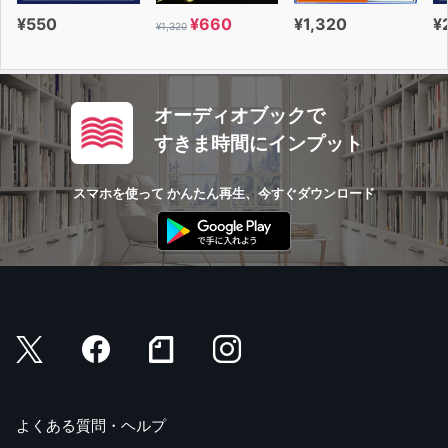
¥550
¥660
¥1,320
¥
¥1,320
オーディオブックで
すきま時間にインプット
スマホを使って かんたん再生、今すぐダウンロード
よくある質問・ヘルプ