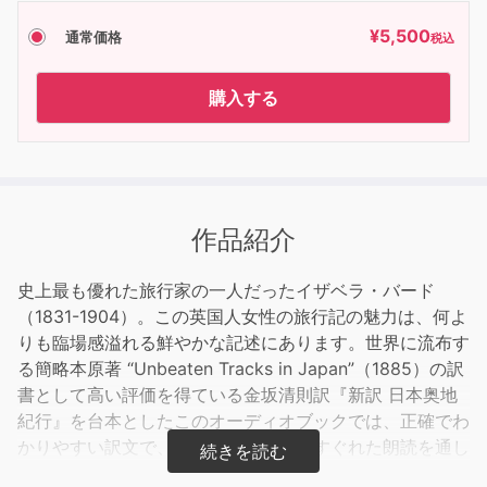
¥
5,500
通常価格
税込
購入する
作品紹介
史上最も優れた旅行家の一人だったイザベラ・バード
（1831-1904）。この英国人女性の旅行記の魅力は、何よ
りも臨場感溢れる鮮やかな記述にあります。世界に流布す
る簡略本原著 “Unbeaten Tracks in Japan”（1885）の訳
書として高い評価を得ている金坂清則訳『新訳 日本奥地
紀行』を台本としたこのオーディオブックでは、正確でわ
かりやすい訳文で、小野澤裕子さんのすぐれた朗読を通し
てその魅力をお届けします。