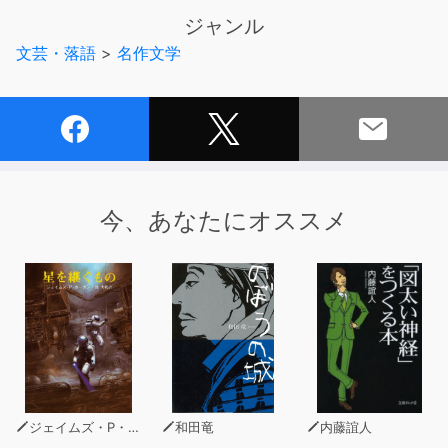
ジャンル
「旅行記を読むとは、その基になった旅を読み、旅する人
文芸・落語
>
名作文学
を読み、旅した場所・地域を読み、旅した時代を読むこと
である」という卓見の誠実なる実践によって正確でわかり
やすい日本語に再生されたバードの記述が、読者を北海道
への「旅と冒険の物語」に誘います。近代の歩みを始めて
間もない日本を、一瞬の風景や、真摯な旅を重ねるバード
や人々の息遣いまでも感じ取りつつ、彼女と一緒に旅して
いるような感慨に浸れます。460ページに及ぶその物語
今、あなたにオススメ
を、19時間にわたって堪能できる本オーディオブックの
魅力は格別です。
なお、本オーディオブックは、2巻本原著 “Unbeaten
Tracks in Japan”（1880）を底本とする金坂清則訳注
『完訳 日本奥地紀行』全4巻の新潟県の部分のラジオ朗読
番組（制作：新潟放送）と、それに続く記念ＣＤ『イザベ
ラ・バードが見た明治の新潟』（受付：一般財団法人地図
情報センターHP）との見事な作品の音声化に端を発して
ジェイムズ・P・ホーガン
和田竜
内藤誼人
作成されました。