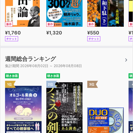
新作
新作
新作
新
¥1,760
¥1,320
¥550
¥
チケット
チケット
チ
週間総合ランキング
集計期間 2026年08月02日 ～ 2026年08月08日
聴き放題
聴き放題
聴
1位
2位
3位