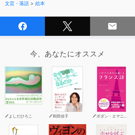
文芸・落語
>
絵本
ながっていく作品を網羅していますので、知と脳を育むの
はもちろんのこと、豊かな心も育んでいくことでしょう。
今、あなたにオススメ
よしだひろこ
和田佳子
ボダン・エマニュエル