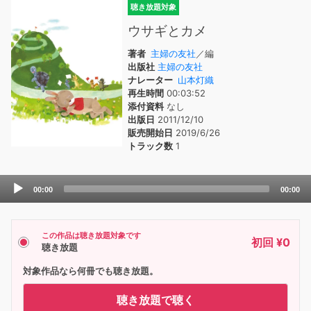
聴き放題対象
ウサギとカメ
著者
主婦の友社
／編
出版社
主婦の友社
ナレーター
山本灯織
再生時間
00:03:52
添付資料
なし
出版日
2011/12/10
販売開始日
2019/6/26
トラック数
1
Audio
00:00
00:00
Player
この作品は聴き放題対象です
初回 ¥0
聴き放題
対象作品なら何冊でも聴き放題。
聴き放題で聴く