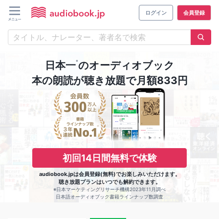
ログイン
会員登録
※
日本一
のオーディオブック
本の朗読が聴き放題で月額833円
初回14日間無料で体験
audiobook.jpは会員登録(無料)でお楽しみいただけます。
聴き放題プランはいつでも解約できます。
※日本マーケティングリサーチ機構2023年11月調べ
日本語オーディオブック書籍ラインナップ数調査