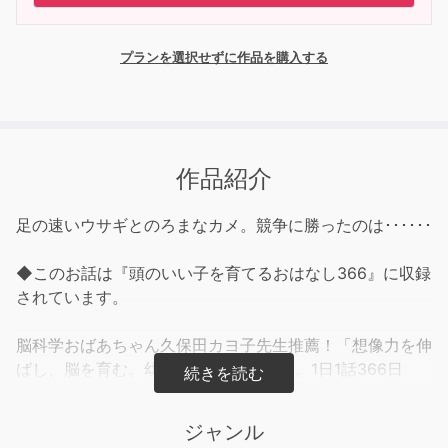
プランを選択せずに作品を購入する
作品紹介
足の速いウサギとのろまなカメ。競争に勝ったのは･･････
◆このお話は『頭のいい子を育てるおはなし366』に収録
されています。
脳科学おばあちゃん久保田カヨ子先生推薦！「想像力を伸
ばし、脳を育む。幼児の宝となる1冊」。1日1話366日
分、子どもの生きる力を育てる究極の読み聞かせ本です。
おはなしのジャンルは昔話や童話だけでなく、伝記・落
ジャンル
語・詩・普遍的な名作など、子どもたちの将来に確実につ