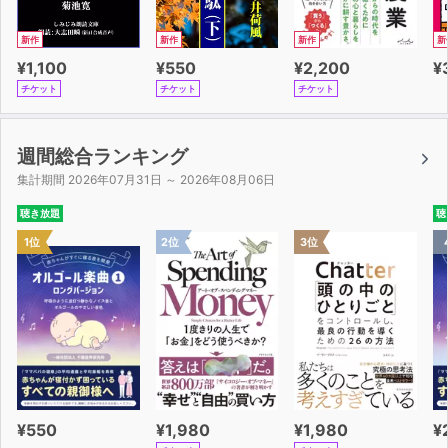
新作
新作
新作
新
¥1,100
¥550
¥2,200
¥
チケット
チケット
チケット
週間総合ランキング
集計期間 2026年07月31日 ～ 2026年08月06日
聴き放題
聴
1位
2位
3位
¥550
¥1,980
¥1,980
¥