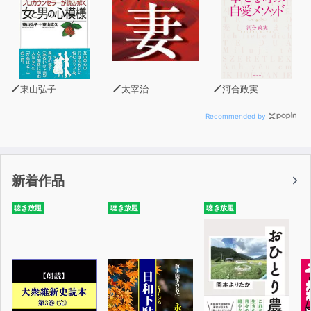
東山弘子
太宰治
河合政実
Recommended by
新着作品
聴き放題
聴き放題
聴き放題