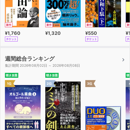
新作
新作
新作
新
¥1,760
¥1,320
¥550
¥
チケット
チケット
チ
週間総合ランキング
集計期間 2026年08月02日 ～ 2026年08月08日
聴き放題
聴き放題
聴
1位
2位
3位