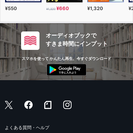
¥550
¥660
¥1,320
¥
¥1,320
オーディオブックで
すきま時間にインプット
スマホを使って かんたん再生、今すぐダウンロード
よくある質問・ヘルプ