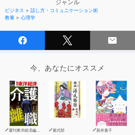
ジャンル
プロカウンセラーによる夢分析は、夢のメッセージを読み
ビジネス
>
話し方・コミュニケーション術
解き、あなたの人生を豊かにしてくれるといいます。
教養
>
心理学
夢は自分への手紙。きちんと読み解くことによってあなた
を助けてくれます。
まさに「夢」を与えてくれるでしょう。
今、あなたにオススメ
週刊東洋経済編集部
紫式部
新井素子