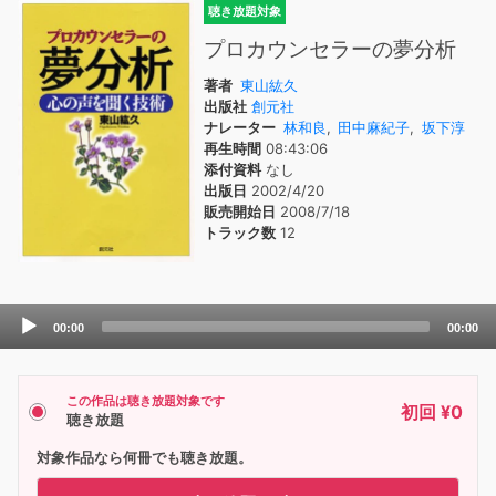
聴き放題対象
プロカウンセラーの夢分析
著者
東山紘久
出版社
創元社
ナレーター
林和良
,
田中麻紀子
,
坂下淳
再生時間
08:43:06
添付資料
なし
出版日
2002/4/20
販売開始日
2008/7/18
トラック数
12
Audio
00:00
00:00
Player
この作品は聴き放題対象です
初回 ¥0
聴き放題
対象作品なら何冊でも聴き放題。