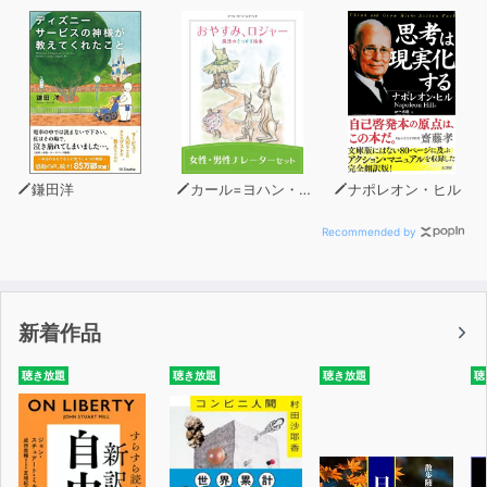
鎌田洋
カール=ヨハン・エリーン
ナポレオン・ヒル
Recommended by
新着作品
聴き放題
聴き放題
聴き放題
聴