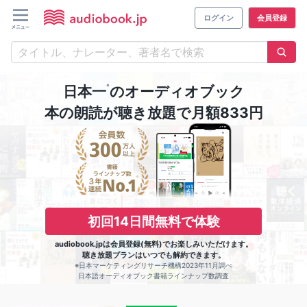
ログイン
会員登録
※
日本一
のオーディオブック
本の朗読が聴き放題で月額833円
初回14日間無料で体験
audiobook.jpは会員登録(無料)でお楽しみいただけます。
聴き放題プランはいつでも解約できます。
※日本マーケティングリサーチ機構2023年11月調べ
日本語オーディオブック書籍ラインナップ数調査