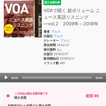
聴き放題対象
VOAで聴く 超ボリューム ニ
ュース英語リスニング
―vol.2 2009年～2018年
著者
アルク
出版社
アルク
ナレーター
アルク
再生時間
14:52:21
添付資料
なし
出版日
2019/5/17
販売開始日
2019/5/17
トラック数
491
Audio
00:00
00:00
Player
この作品は聴き放題対象です
初回 ¥0
聴き放題
対象作品なら何冊でも聴き放題。