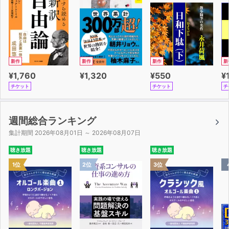
新作
新作
新作
新
¥1,760
¥1,320
¥550
¥
チケット
チケット
チ
週間総合ランキング
集計期間 2026年08月01日 ～ 2026年08月07日
聴き放題
聴き放題
聴き放題
1位
2位
3位