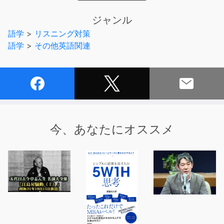
■多種多様なトピックを収録
ジャンル
米史上初のアフリカ系大統領オバマの登場、アベノミク
語学
>
リスニング対策
ス、エボラ出血熱、銃規制、TPP、トランプ大統領の誕生
語学
>
その他英語関連
など、国際情勢・経済・ビジネス・社会・健康・科学・ス
ポーツ・芸能など、幅広い分野のニュースを収録していま
す。
■お得にまとまった量のニュース英語を聴ける
本書は「VOAニュースフラッシュ」（アルク）の2009年
版から、2018年版までの10年分の内容を総集したもので
今、あなたにオススメ
す。１冊当たり約50%の価格でご購入頂けます。
※対象レベル：中級から（英検2級／TOEICテスト600点
程度）
※本商品には、テキスト情報は含まれておりません。