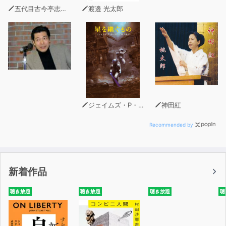
五代目古今亭志ん生
渡邉 光太郎
ジェイムズ・P・ホーガン
神田紅
Recommended by
新着作品
聴き放題
聴き放題
聴き放題
聴