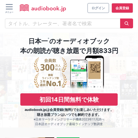
ログイン
会員登録
※
日本一
のオーディオブック
本の朗読が聴き放題で月額833円
初回14日間無料で体験
audiobook.jpは会員登録(無料)でお楽しみいただけます。
聴き放題プランはいつでも解約できます。
※日本マーケティングリサーチ機構2023年11月調べ
日本語オーディオブック書籍ラインナップ数調査