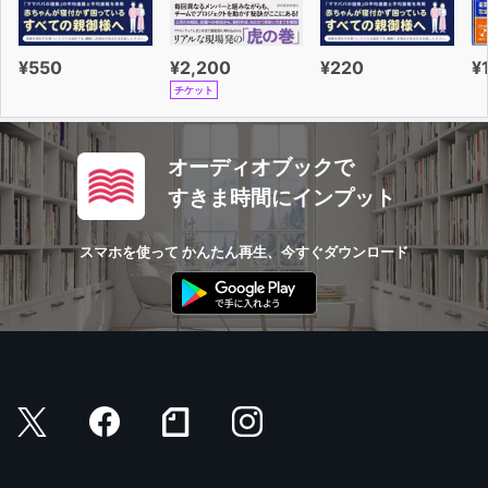
¥550
¥2,200
¥220
¥
チケット
オーディオブックで
すきま時間にインプット
スマホを使って かんたん再生、今すぐダウンロード