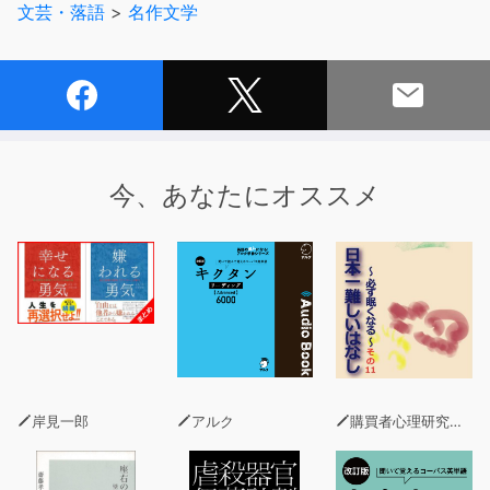
文芸・落語
>
名作文学
今、あなたにオススメ
岸見一郎
アルク
購買者心理研究所 株式会社モデンナ 顧問 青木幹和