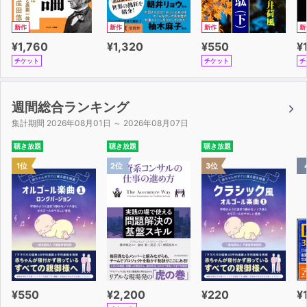
新作
新作
新作
新
¥1,760
¥1,320
¥550
¥
チケット
チケット
チ
週間総合ランキング
集計期間 2026年08月01日 ～ 2026年08月07日
聴き放題
聴き放題
聴き放題
1位
2位
3位
¥550
¥2,200
¥220
¥