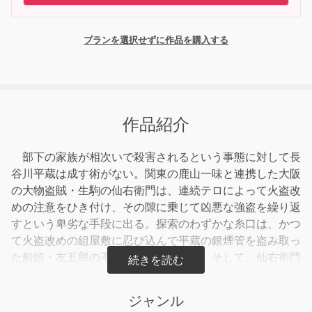
プランを選択せずに作品を購入する
作品紹介
部下の家族が相次いで殺害されるという事態に対して長
谷川平蔵は成す術がない。関東の鹿山一味と連携した大阪
の大物盗賊・生駒の仙右衛門は、連続テロによって火盗改
めの注意をひき付け、その隙に乗じて凶悪な強盗を繰り返
すという卑劣な手段に出る。探索のわずかな糸口は、かつ
て火盗改めの組屋敷に忍び込んで平蔵の銀煙管を盗み取っ
た船頭・友五郎の不審な挙動にあった。そして、仙右衛門
が放った刺客たちの凶刃は、平蔵自身に向けられてゆく。
ジャンル