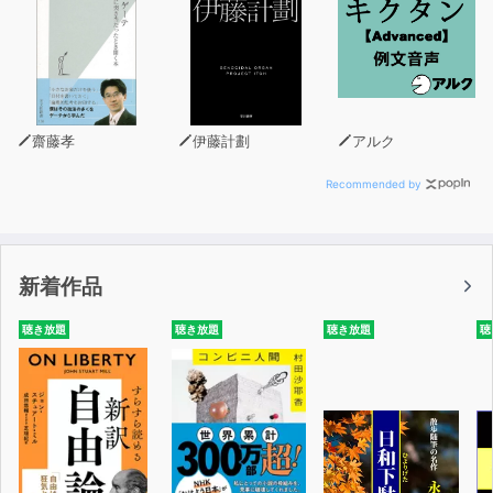
齋藤孝
伊藤計劃
アルク
Recommended by
新着作品
聴き放題
聴き放題
聴き放題
聴