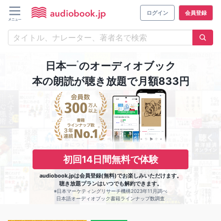
ログイン
会員登録
※
日本一
のオーディオブック
本の朗読が聴き放題で月額833円
初回14日間無料で体験
audiobook.jpは会員登録(無料)でお楽しみいただけます。
聴き放題プランはいつでも解約できます。
※日本マーケティングリサーチ機構2023年11月調べ
日本語オーディオブック書籍ラインナップ数調査