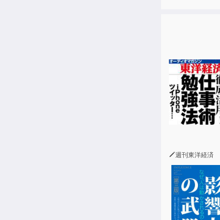
と一緒に図で
文法力を会話
STEP1「文
STEP2「練
STEP3「瞬
巻末には「ま
ょっとした確
■目次■
はじめに
本書の使い方
品詞の説明
週刊東洋経済
文法用語の説
第一章文をつ
UNIT1 自
UNIT2 他