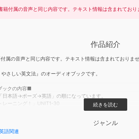
書籍付属の音声と同じ内容です。テキスト情報は含まれており
作品紹介
籍付属の音声と同じ内容です。テキスト情報は含まれておりま
る やさしい英文法』のオーディオブックです。
ブックの内容■
「日本語→ポーズ→英語」の順になっています。
レーニング！」UNIT1-30
法例文163」UNIT32-61
内容■
ジャンル
でカンタンに中学英文法をマスターできる！
英語関連
部で30に整理。コンパクトなボリュームでも大事なところは