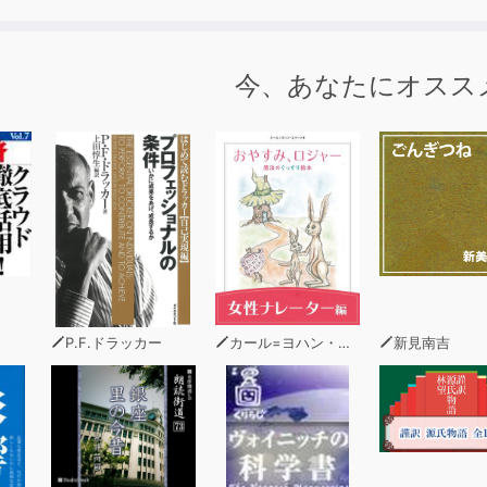
わかりやすく説明。見ただけで頭にスッと入ってくる。
力へとつなげるための効果的な3ステップ学習を使用。
今、あなたにオスス
法のしくみを覚える」
習問題で知識を定着」
間英作文トレーニングで会話練習」
るごと中学英文法例文163」付き。本書で紹介する文法ポイン
認や復習にも使える。音声も収録し、耳での学習も可能。やり
P.F.ドラッカー
カール=ヨハン・エリーン
新見南吉
明
くる10のオキテ
動詞
動詞