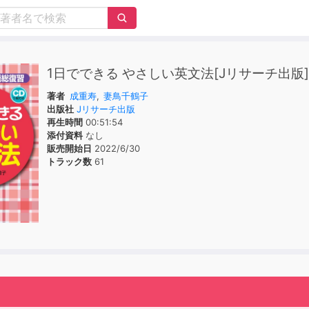
1日でできる やさしい英文法[Jリサーチ出版]
著者
成重寿
,
妻鳥千鶴子
出版社
Jリサーチ出版
再生時間
00:51:54
添付資料
なし
販売開始日
2022/6/30
トラック数
61