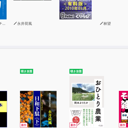
e動詞
e is ～.
文とLet’s
ーニ
永井荷風
林望
去形
在完了
来形
行形
受動態
豊かにする10のオキテ
聴き放題
聴き放題
助動詞①
助動詞②
疑問詞①
疑問詞②
間接疑問文と付加疑問文
感嘆文
動名詞
不定詞①名詞用法
新作
新作
新作
不定詞②形容詞用法