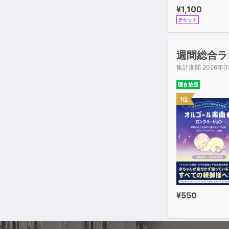
¥1,100
UNIT20
チケット
第三章部分を
UNIT21 
週間総合ラ
UNIT22 
集計期間 2026年0
UNIT23 
UNIT24 
聴き放題
UNIT25 
1位
UNIT26 
UNIT27 
UNIT28 
UNIT29 
UNIT30 
巻末付録：ま
¥550