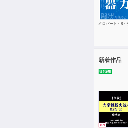
UNIT3 b
UNIT4 Ther
UNIT5 命令
ロバート・B・チャルディ
UNIT6 過
UNIT7 現
UNIT8 未
UNIT9 進
UNIT10 
新着作品
第二章表現を
聴き放題
UNIT11 
UNIT12 
UNIT13 
UNIT14 
UNIT15 
UNIT16 
UNIT17 
UNIT18 
新作
UNIT19 