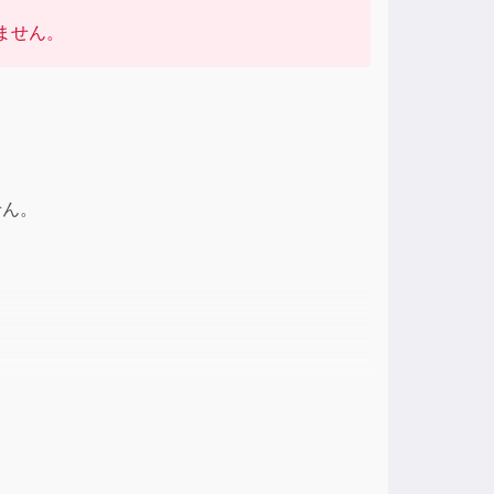
ません。
せん。
おさえてあるので無駄がありません。文法は例文