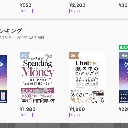
¥550
¥2,200
¥33
 不定詞③副詞用法
チケット
チケット
整える10のオキテ
形容詞
ンキング
副詞
7月31日 ～ 2026年08月06日
比較
名詞
聴き
代名詞
2位
3位
4位
関係詞
仮定法
接続詞
分詞
前置詞
るごと中学英文法例文163
¥1,980
¥1,980
¥22
チケット
チケット