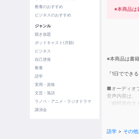
教養のおすすめ
※本商品は
ビジネスのおすすめ
ジャンル
聴き放題
ポッドキャスト(月額)
ビジネス
※本商品は書
自己啓発
教養
『1日ででき
語学
実用・資格
■オーディオ
文芸・落語
音声内容は、
ラノベ・アニメ・ラジオドラマ
「瞬間英作文ト
講演会
「まるごと中学文
■テキストの
30のオキテ
語学
>
その他
文法項目を全