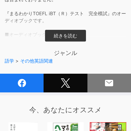
『まるわかりTOEFL iBT（Ｒ）テスト 完全模試』のオー
ディオブックです。
■オーディオブックの内容■
模擬試験の音声および正解・解説のスピーキングの解答例
が収録されています。
ジャンル
語学
>
その他英語関連
■テキストの内容■
コンピュータで受験するTOEFL iBTテストは、書籍だけで
は試験の現場を体験するのが難しい。本書では、実際の
TOEFL iBTテストと同じ出題形式・問題数・難易度の模擬
試験を収録したので、本番の試験のシミュレーションが体
験できる。
今、あなたにオススメ
試験の所要時間は3時間半から4時間に及ぶため、この長
丁場を実体験しておくことは実力に応じたスコアを取るに
は不可欠といえる。また、リーディングとリスニングでは