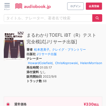
ログイン
会員登録
まるわかりTOEFL iBT（R）テスト
完全模試[Jリサーチ出版]
著者
松本恵美子
,
クレイグ・ブラントリー
出版社
Jリサーチ出版
ナレーター
HowardColefield
,
ChrisKoprowski
,
HelenMorrison
再生時間
01:05:17
添付資料
なし
販売開始日
2022/9/6
トラック数
68
¥
330
通常価格
税込