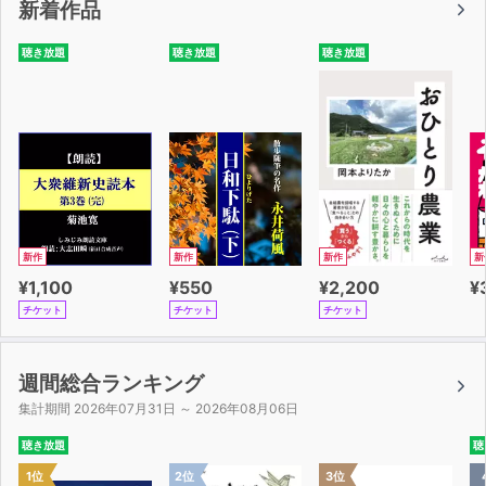
新着作品
聴き放題
聴き放題
聴き放題
新作
新作
新作
新
¥1,100
¥550
¥2,200
¥
チケット
チケット
チケット
週間総合ランキング
集計期間 2026年07月31日 ～ 2026年08月06日
聴き放題
聴
1位
2位
3位