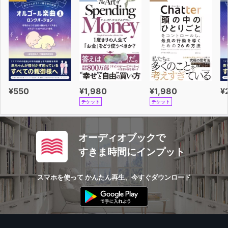
¥550
¥1,980
¥1,980
¥
チケット
チケット
オーディオブックで
すきま時間にインプット
スマホを使って かんたん再生、今すぐダウンロード