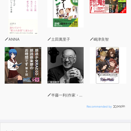
解答終了後、自動的に正答数が表示される。スピーキング
とライティングでは解答を録音・保存することが可能。書
籍にはくわしい解説と日本語訳が掲載されているため、解
答後の復習に役立つ。
■目次■
ANNA
土田萬里子
嶋津良智
はじめに
本書の利用法
TOEFL iBTテストの概要
模擬試験
正解・解説
ReadingとListeningの正解・解説・日本語訳、Speaking
とWritingの解答例・解説・日本語訳を掲載。重要語句チ
ェックリストつき。
半藤一利(作家・昭和史研究家)
正解一覧
スコア換算表
Recommended by
SpeakingとWritingの自己採点テーブル