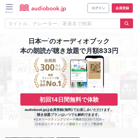
ログイン
会員登録
※
日本一
のオーディオブック
本の朗読が聴き放題で月額833円
初回14日間無料で体験
audiobook.jpは会員登録(無料)でお楽しみいただけます。
聴き放題プランはいつでも解約できます。
※日本マーケティングリサーチ機構2023年11月調べ
日本語オーディオブック書籍ラインナップ数調査