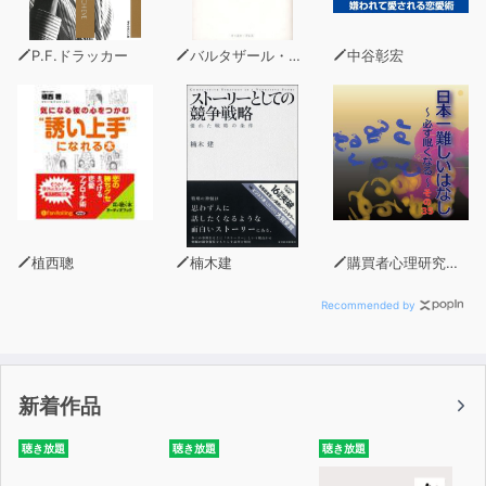
P.F.ドラッカー
バルタザール・グラシアン
中谷彰宏
植西聰
楠木建
購買者心理研究所 株式会社モデンナ 顧問 青木幹和
Recommended by
新着作品
聴き放題
聴き放題
聴き放題