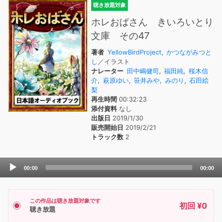
聴き放題対象
ホレおばさん きいろいとり
文庫 その47
著者
YellowBirdProject
,
かつながみつと
し
／イラスト
ナレーター
田中嶋健司
,
福田純
,
桜木信
介
,
萩原ゆい
,
笹井みや
,
みのり
,
石田絵
梨
再生時間
00:32:23
添付資料
なし
出版日
2019/1/30
販売開始日
2019/2/21
トラック数
2
Audio
00:00
00:00
Player
この作品は聴き放題対象です
初回 ¥0
聴き放題