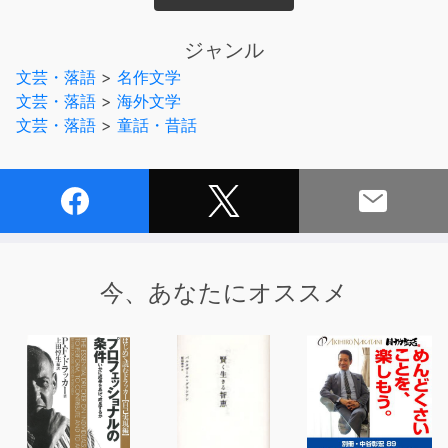
BGMなし版もセットで収録されています。別売りのイラ
スト付き電子書籍に対応。合わせてご購入いただければ、
ジャンル
言語学習用にも最適です。
文芸・落語
>
名作文学
公式サイト http://yellow-bird.info
文芸・落語
>
海外文学
文芸・落語
>
童話・昔話
今、あなたにオススメ