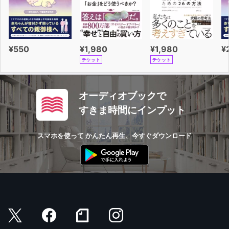
¥550
¥1,980
¥1,980
¥
チケット
チケット
オーディオブックで
すきま時間にインプット
スマホを使って かんたん再生、今すぐダウンロード