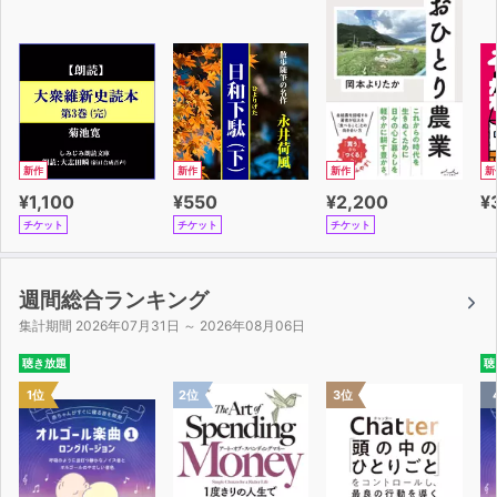
新作
新作
新作
新
¥1,100
¥550
¥2,200
¥
チケット
チケット
チケット
週間総合ランキング
集計期間 2026年07月31日 ～ 2026年08月06日
聴き放題
聴
1位
2位
3位