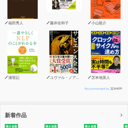
福田秀人
藤井佐和子
小山龍介
浦登記
ユヴァル・ノア・ハラリ
苫米地英人
Recommended by
新着作品
聴き放題
聴き放題
聴き放題
聴