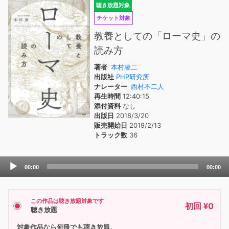
聴き放題対象
チケット対象
教養としての「ローマ史」の
読み方
著者
本村凌二
出版社
PHP研究所
ナレーター
西村不二人
再生時間
12:40:15
添付資料
なし
出版日
2018/3/20
販売開始日
2019/2/13
トラック数
36
Audio
00:00
00:00
Player
この作品は聴き放題対象です
初回 ¥0
聴き放題
対象作品なら何冊でも聴き放題。