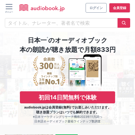
ログイン
会員登録
※
日本一
のオーディオブック
本の朗読が聴き放題で月額833円
初回14日間無料で体験
audiobook.jpは会員登録(無料)でお楽しみいただけます。
聴き放題プランはいつでも解約できます。
※日本マーケティングリサーチ機構2023年11月調べ
日本語オーディオブック書籍ラインナップ数調査