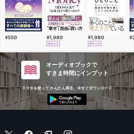
¥550
¥1,980
¥1,980
¥
チケット
チケット
オーディオブックで
すきま時間にインプット
スマホを使って かんたん再生、今すぐダウンロード