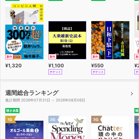
新作
新作
新作
新
¥1,320
¥1,100
¥550
¥
チケット
チケット
チ
週間総合ランキング
集計期間 2026年07月31日 ～ 2026年08月06日
聴き放題
聴
1位
2位
3位