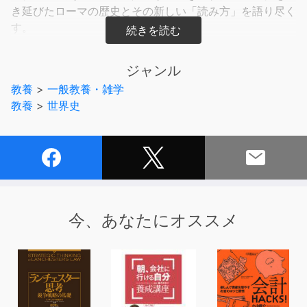
き延びたローマの歴史とその新しい「読み方」を語り尽く
す。
建国時の混乱、強敵との戦い、国家の再建、跡継ぎ問題、
ジャンル
異民族の侵入、文明の変質……。
教養
>
一般教養・雑学
ありとあらゆることを経験したローマの長い歴史は、現代
教養
>
世界史
を考える上での大きな羅針盤となり、
混迷する現代を生きる我々に多くの示唆を与えてくれる。
ローマ史のみならず、世界史や現代社会の理解をより深め
ることにも繋がる一冊。
今、あなたにオススメ