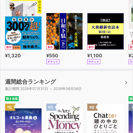
新作
新作
新作
新
¥1,320
¥550
¥1,100
¥
チケット
チケット
チ
週間総合ランキング
集計期間 2026年07月31日 ～ 2026年08月06日
聴き放題
聴
1位
2位
3位