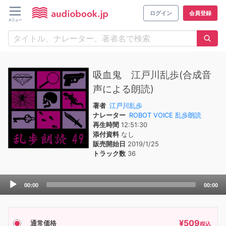
ログイン
会員登録
吸血鬼 江戸川乱歩(合成音
声による朗読)
著者
江戸川乱歩
ナレーター
ROBOT VOICE 乱歩朗読
再生時間
12:51:30
添付資料
なし
販売開始日
2019/1/25
トラック数
36
Audio
00:00
00:00
Player
¥
509
通常価格
税込