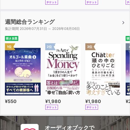
チケット
チケット
チ
週間総合ランキング
集計期間 2026年07月31日 ～ 2026年08月06日
聴き放題
聴
1位
2位
3位
¥550
¥1,980
¥1,980
¥
チケット
チケット
オーディオブックで