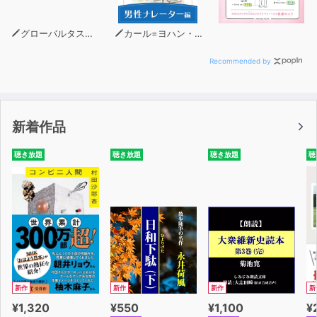
グローバルタスクフォース(著)
カール=ヨハン・エリーン
Recommended by
新着作品
聴き放題
聴き放題
聴き放題
聴
新作
新作
新作
新
¥1,320
¥550
¥1,100
¥