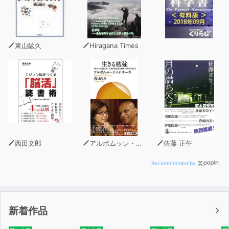
渦巻く欧州の不満。強まる巨人包囲網
グーグルを悩ます「忘れられる権利」
東山紘久
Hiragana Times
西田文郎
アルボムッレ・スマナサーラ
佐藤 正午
Recommended by
新着作品