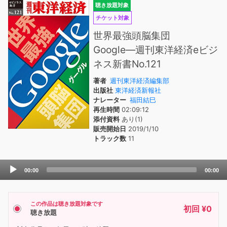
聴き放題対象
チケット対象
世界最強頭脳集団
Google―週刊東洋経済eビジ
ネス新書No.121
著者
週刊東洋経済編集部
出版社
東洋経済新報社
ナレーター
福田結巳
再生時間
02:09:12
添付資料
あり(1)
販売開始日
2019/1/10
トラック数
11
Audio
00:00
00:00
Player
この作品は聴き放題対象です
初回 ¥0
聴き放題