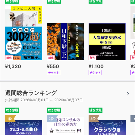
聴き放題
聴き放題
聴き放題
聴
新作
新作
新作
新
¥1,320
¥550
¥1,100
¥
チケット
チケット
チ
週間総合ランキング
集計期間 2026年08月01日 ～ 2026年08月07日
聴き放題
聴き放題
聴き放題
1位
2位
3位