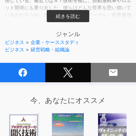
用している。最近ではＡＩ技術を核に、自動運転車やロボ
ット開発にも乗り出した。彼らはどんな世界を思い描いて
いるのだろうか。誰もが働いてみたいグーグル。世界最強
組織の全貌に迫った！
ジャンル
本誌は『週刊東洋経済』2015年6月13日号掲載の34ペ
ビジネス
>
企業・ケーススタディ
ージ分を電子化したものです。
ビジネス
>
経営戦略・組織論
●●目次●●
ベールを脱ぐ世界最強頭脳集団
人事トップが明かす採用、査定の真髄！
ＯＢ４人ぶっちゃけ座談会「僕らが考えるグーグルという
会社」
グーグルの東北支援「ここまでやります」
今、あなたにオススメ
【広告】動画などが急成長。モバイルに勝機
焦点は５０億人の非ネットユーザー
自動運転に乗り出す胸の内
ＡＩで全産業を支配
グーグルと国家 収まらない利害対立