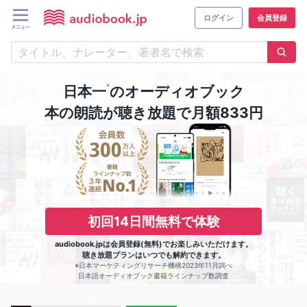
ログイン
会員登録
※
日本一
のオーディオブック
本の朗読が聴き放題で月額833円
初回14日間無料で体験
audiobook.jpは会員登録(無料)でお楽しみいただけます。
聴き放題プランはいつでも解約できます。
※日本マーケティングリサーチ機構2023年11月調べ
日本語オーディオブック書籍ラインナップ数調査