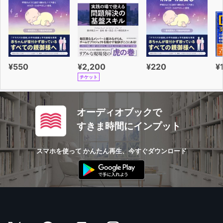
¥550
¥2,200
¥220
¥
チケット
オーディオブックで
すきま時間にインプット
スマホを使って かんたん再生、今すぐダウンロード