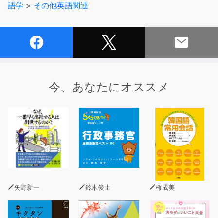
語学
>
その他英語関連
■最新傾向に合わせ、見出し語と見出し順を全面的に見直
し！
この本では、旧版が発売された2010年以降の出題傾向の
変化を分析し、見出し語と見出し順を全面的に改訂。英検
準1級合格に必要な語彙力を必修順に並べ直しました。
今、あなたにオススメ
■多様なライフスタイルに合わせて取り組める学習モード
「キクタン英検」シリーズでは、1回の学習語彙が16語に
設定されているので、1日最低2分から学習に取り組むこ
とができます。スキマ時間を有効に活用して、いつでもど
こでも手軽に学習ができます。
※対象レベル：英語中級以上（英検2級～準1級／TOEIC
600～730）
※本商品は書籍のCD音声と同内容です。また、テキスト
矢野新一
鈴木俊士
権成美
情報は含まれておりません。