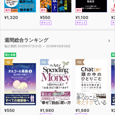
新作
新作
新作
新
¥1,320
¥550
¥1,100
¥
チケット
チケット
チ
週間総合ランキング
集計期間 2026年07月31日 ～ 2026年08月06日
聴き放題
聴
1位
2位
3位
¥550
¥1,980
¥1,980
¥