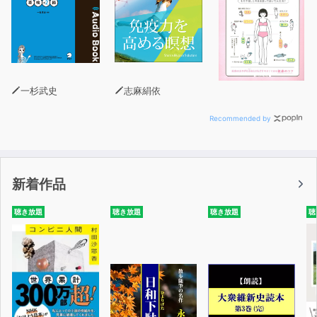
一杉武史
志麻絹依
Recommended by
新着作品
聴き放題
聴き放題
聴き放題
聴