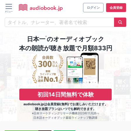
ログイン
会員登録
※
日本一
のオーディオブック
本の朗読が聴き放題で月額833円
初回14日間無料で体験
audiobook.jpは会員登録(無料)でお楽しみいただけます。
聴き放題プランはいつでも解約できます。
※日本マーケティングリサーチ機構2023年11月調べ
日本語オーディオブック書籍ラインナップ数調査