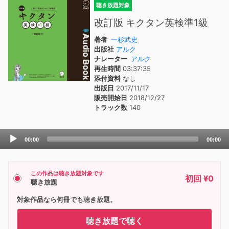
聴き放題対象
改訂版 キクタン英検準1級
著者
一杉武史
出版社
アルク
ナレーター
アルク
再生時間
03:37:35
添付資料
なし
出版日
2017/11/17
販売開始日
2018/12/27
トラック数
140
Audio
00:00
00:00
Player
この作品は聴き放題対象です
初回 ¥0
聴き放題
対象作品なら何冊でも聴き放題。
聴き放題で聴く