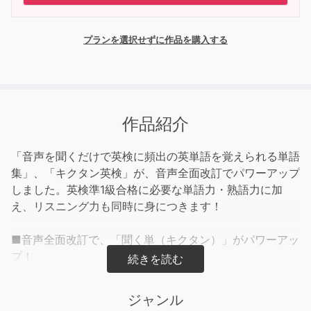
プランを選択せずに作品を購入する
作品紹介
「音声を聞くだけで英検に頻出の英単語を覚えられる単語
集」、「キクタン英検」が、音声全面改訂でパワーアップ
しました。英検準1級合格に必要な単語力・熟語力に加
え、リスニング力も同時に身につきます！
■音声全面改訂で、「聞く単（キクタン）」がパワーアッ
プ！
これまでのチャンツに加え、センテンスも収録。「読む」
「聞く」「書く」「話す」の4技能が問われる英検対策書
ジャンル
として、さらにパワーアップしました。