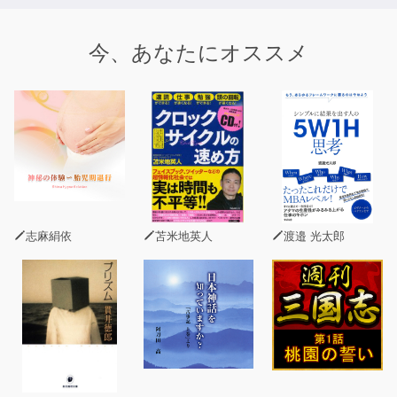
今、あなたにオススメ
志麻絹依
苫米地英人
渡邉 光太郎