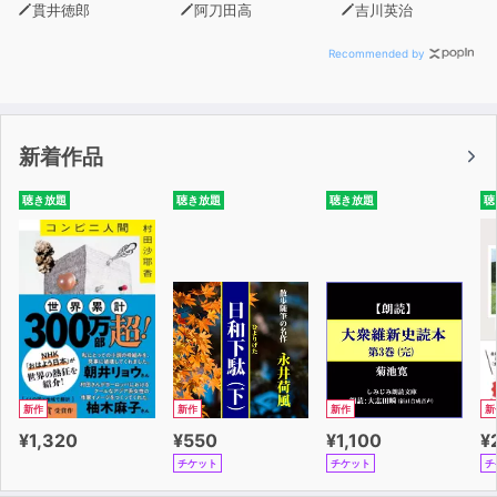
貫井徳郎
阿刀田高
吉川英治
Recommended by
新着作品
聴き放題
聴き放題
聴き放題
聴
新作
新作
新作
新
¥1,320
¥550
¥1,100
¥
チケット
チケット
チ