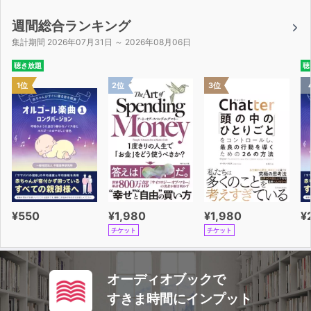
週間総合ランキング
集計期間 2026年07月31日 ～ 2026年08月06日
聴き放題
聴
1位
2位
3位
¥550
¥1,980
¥1,980
¥
チケット
チケット
オーディオブックで
すきま時間にインプット