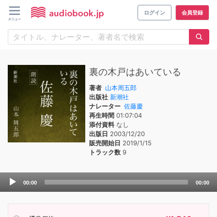
ログイン
会員登録
裏の木戸はあいている
著者
山本周五郎
出版社
新潮社
ナレーター
佐藤慶
再生時間
01:07:04
添付資料
なし
出版日
2003/12/20
販売開始日
2019/1/15
トラック数
9
Audio
00:00
00:00
Player