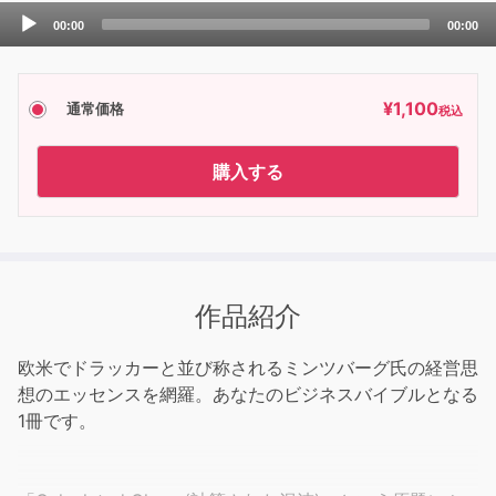
Audio
00:00
00:00
Player
¥
1,100
通常価格
税込
購入する
作品紹介
欧米でドラッカーと並び称されるミンツバーグ氏の経営思
想のエッセンスを網羅。あなたのビジネスバイブルとなる
1冊です。