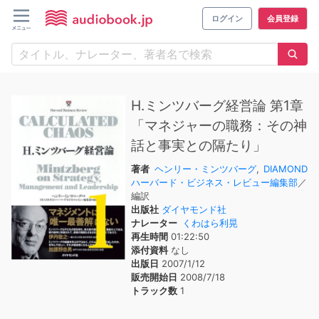
ログイン
会員登録
H.ミンツバーグ経営論 第1章
「マネジャーの職務：その神
話と事実との隔たり」
著者
ヘンリー・ミンツバーグ
,
DIAMOND
ハーバード・ビジネス・レビュー編集部
／
編訳
出版社
ダイヤモンド社
ナレーター
くわはら利晃
再生時間
01:22:50
添付資料
なし
出版日
2007/1/12
販売開始日
2008/7/18
トラック数
1