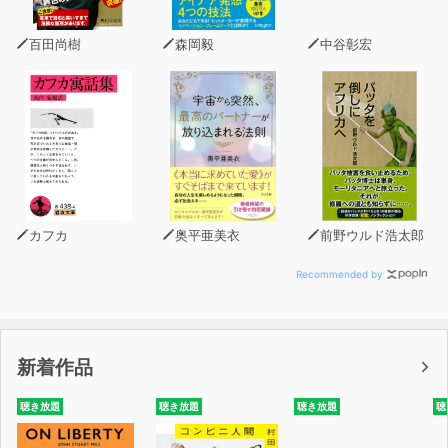
百田尚樹
森岡毅
中谷彰宏
カフカ
奥平亜美衣
前野ウルド浩太郎
Recommended by
新着作品
聴き放題
聴き放題
聴き放題
聴