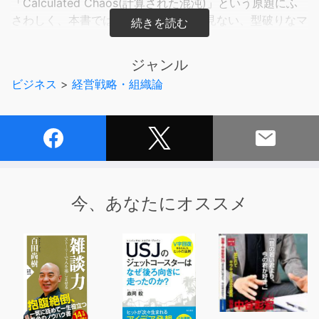
「Calculated Chaos(計算された混沌)」という原題にふ
さわしく、本書では、これまでに類を見ない、型破りなマ
ネジメント論が展開されている。
ミンツバーグはこれまで、マネジメント論の基本的前提と
ジャンル
して誰もが疑問視しなかった、数々の「当たり前」に挑戦
ビジネス
>
経営戦略・組織論
している。
アメリカ型の経営論ではサイエンスへの比重が多すぎると
語り、直感の重要性など、マネジメント理論に新たな視点
を提供している。
その第1章にあたる本稿では、「マネジャーは内省的で論
理的な思考をする、システマティックなプランナーであ
今、あなたにオススメ
る」といったマネジャーの職務に関する“神話”に疑問を呈
し、詳細な調査からその事実を明らかにしている。