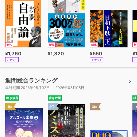
新作
新作
新作
新
¥1,760
¥1,320
¥550
¥
チケット
チケット
チ
週間総合ランキング
集計期間 2026年08月02日 ～ 2026年08月08日
聴き放題
聴き放題
聴
1位
2位
3位