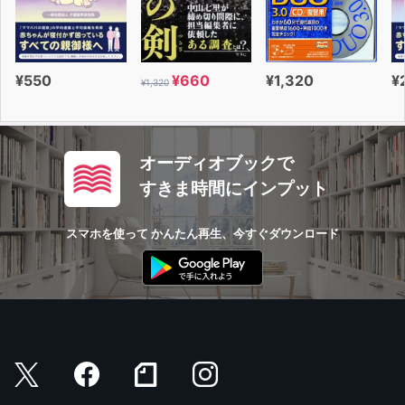
¥550
¥660
¥1,320
¥
¥1,320
オーディオブックで
すきま時間にインプット
スマホを使って かんたん再生、今すぐダウンロード