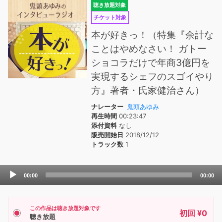
聴き放題対象
チケット対象
本が好きっ！（特集『余計な
ことはやめなさい！ ガトー
ショコラだけで年商3億円を
実現するシェフのスゴイやり
方』著者・氏家健治さん）
ナレーター
鬼頭あゆみ
再生時間
00:23:47
添付資料
なし
販売開始日
2018/12/12
トラック数
1
Audio
00:00
00:00
Player
この作品は聴き放題対象です
初回 ¥0
聴き放題