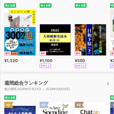
聴き放題
聴き放題
聴き放題
聴
新作
新作
新作
新
¥1,320
¥1,100
¥550
¥
チケット
チケット
チ
週間総合ランキング
集計期間 2026年07月31日 ～ 2026年08月06日
聴き放題
聴
1位
2位
3位