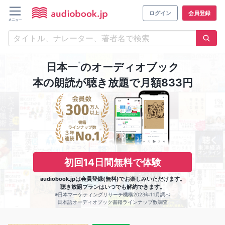
ログイン
会員登録
※
日本一
のオーディオブック
本の朗読が聴き放題で月額833円
初回14日間無料で体験
audiobook.jpは会員登録(無料)でお楽しみいただけます。
聴き放題プランはいつでも解約できます。
※日本マーケティングリサーチ機構2023年11月調べ
日本語オーディオブック書籍ラインナップ数調査