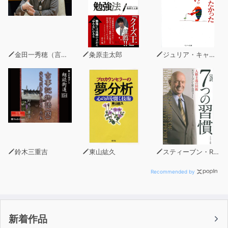
では、「余計な事」の捨て方、捨て時は、一体どう見極め
ればよいのでしょうか？
事業を新しく生まれ変わらせるための実践に基づいたノウ
金田一秀穂（言語学者・杏林大学教授）
粂原圭太郎
ジュリア・キャメロン
ハウが、本日明かされます！
◇ ◇ ◇
「本が好きっ！」一覧ページはコチラ！
https://audiobook.jp/search?
q=%E6%9C%AC%E3%81%8C%E5%A5%BD%E3%81%8D%
鈴木三重吉
東山紘久
スティーブン・R・コヴィー
Recommended by
新着作品