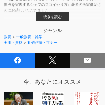
億円を実現するシェフのスゴイやり方』著者の氏家健治さ
んにお越しいただきました。
◇ ◇ ◇
ジャンル
切羽詰まった時にこそ、「捨てる」決断を！
教養
>
一般教養・雑学
実用・資格
>
礼儀作法・マナー
この選択によって、食べログ「全国チョコレート店ランキ
ング」第1位の店舗を誕生させたのは、「ケンズカフェ東
京」オーナーシェフの氏家健治さん。
今や「ガトーショコラの最高峰」として名を馳せているケ
ンズカフェも、１５年前は、倒産直前まで追い込まれてい
た赤字のレストランでした。
今、あなたにオススメ
しかしそこから、ディナーを捨て、ランチを捨て、ついに
は、レストラン事業そのものを捨てる事によって、「究極
のガトーショコラ」のお店として、見事な転身を果たした
のです。