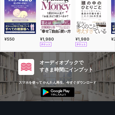
¥550
¥1,980
¥1,980
¥
チケット
チケット
オーディオブックで
すきま時間にインプット
スマホを使って かんたん再生、今すぐダウンロード