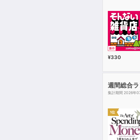
新作
¥330
週間総合ラ
集計期間 2026年0
1位