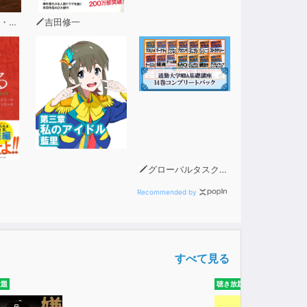
ガン
吉田修一
グローバルタスクフォース(著)
Recommended by
すべて見る
放題
聴き放題