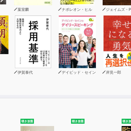
葉室麟
ナポレオン・ヒル
ジェイムズ・P・ホー
伊賀泰代
デイビッド・セイン
岸見一郎
聴き放題
聴き放題
聴き