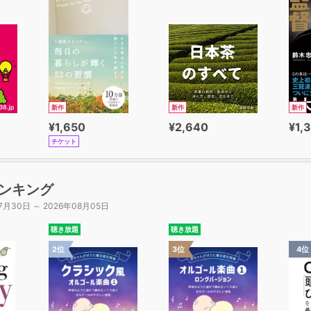
新作
新作
新作
¥1,650
¥2,640
¥1,
チケット
ンキング
7月30日 ～ 2026年08月05日
聴き放題
聴き放題
2位
3位
4位