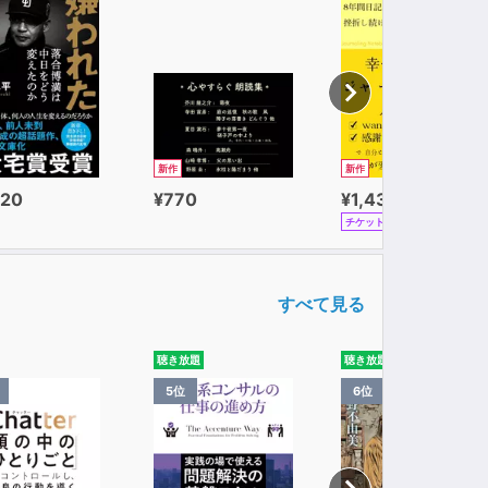
新作
新作
320
¥770
¥1,430
チケット
すべて見る
聴き放題
聴き放題
5位
6位