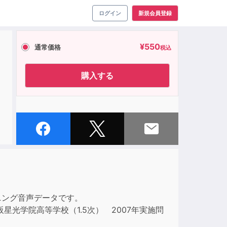
ログイン
新規会員登録
¥
550
通常価格
税込
購入する
ニング音声データです。
光学院高等学校（1.5次） 2007年実施問