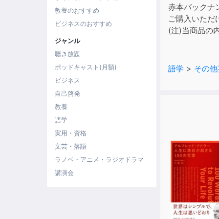
赤本バックナ
教養のおすすめ
ご購入いただ
ビジネスのおすすめ
(注)当商品
ジャンル
聴き放題
ポッドキャスト(月額)
語学
>
その他
ビジネス
自己啓発
教養
語学
実用・資格
文芸・落語
ラノベ・アニメ・ラジオドラマ
講演会