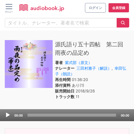
ログイン
会員登録
源氏語り五十四帖 第二回
雨夜の品定め
著者
紫式部（原文）
ナレーター
三田村雅子（解説）
,
幸田弘
子（朗読）
再生時間
01:36:20
添付資料
あり(1)
販売開始日
2018/9/26
トラック数
11
Audio
00:00
00:00
Player