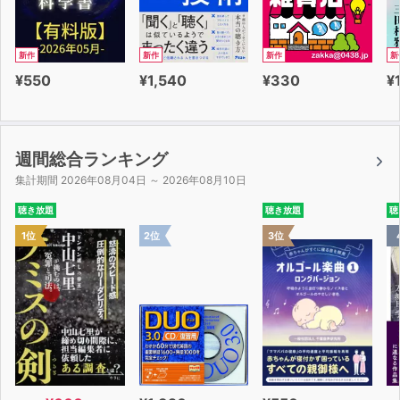
新作
新作
新作
新
¥550
¥1,540
¥330
¥
週間総合ランキング
集計期間 2026年08月04日 ～ 2026年08月10日
聴き放題
聴き放題
聴
1位
2位
3位