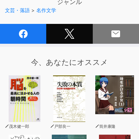
ジャンル
おります。サイトもしくはアプリからダウンロードの上ご
文芸・落語
>
名作文学
利用ください。
今、あなたにオススメ
茂木健一郎
戸部良一
筒井康隆