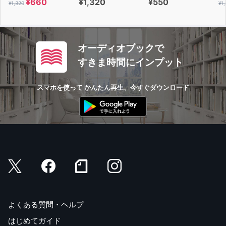
¥660
¥1,320
¥550
¥1,320
¥1
オーディオブックで
すきま時間にインプット
スマホを使って かんたん再生、今すぐダウンロード
よくある質問・ヘルプ
はじめてガイド