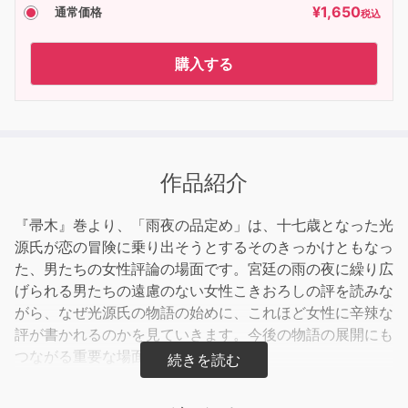
¥
1,650
通常価格
税込
購入する
作品紹介
『帚木』巻より、「雨夜の品定め」は、十七歳となった光
源氏が恋の冒険に乗り出そうとするそのきっかけともなっ
た、男たちの女性評論の場面です。宮廷の雨の夜に繰り広
げられる男たちの遠慮のない女性こきおろしの評を読みな
がら、なぜ光源氏の物語の始めに、これほど女性に辛辣な
評が書かれるのかを見ていきます。今後の物語の展開にも
つながる重要な場面です。
※劇場で配布されたオリジナルテキストもPDFで配信して