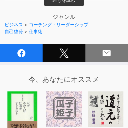
大事なのは「教える」ではなく「気づかせる」というプロ
セス
ジャンル
教えても、説明しても、怒鳴っても、部下が変わらなかっ
ビジネス
>
コーチング・リーダーシップ
たのは、そこに「気づき」が起こっていないからです。
自己啓発
>
仕事術
「気づき」というのは発見であり、大袈裟にいえば「見て
いる世界が変わる」こと。
「今までこれが正解と思っていたことは、正解じゃなかっ
たんだ」
「相手に問題があると思っていたけど、そうじゃないのか
もしれない」
と、これまで思い込んでいた解釈や常識、世界の見え方が
今、あなたにオススメ
まったく違って見えです。
「気づき」が起きると、人は自然と変わり出します。他人
に言われた言葉ではなく、自分の内側から確信した答えな
ので、そのエネルギーは他人に言われた指示やアドバイス
の比ではなく、自分を突き動かす力になっているのです。
人は視点が変われば、行動も変わってきます。
有効な気づきが生れると自主性が増し、発想力や思考力が