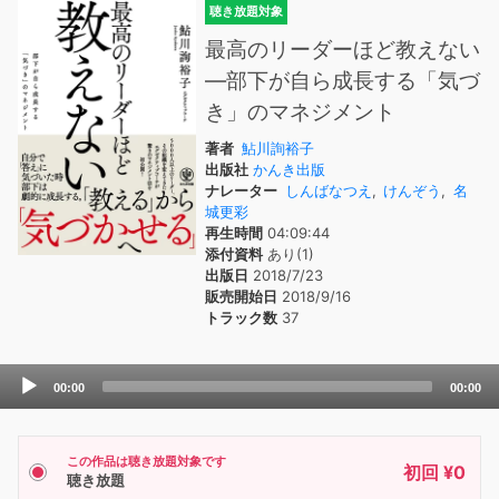
聴き放題対象
最高のリーダーほど教えない
―部下が自ら成長する「気づ
き」のマネジメント
著者
鮎川詢裕子
出版社
かんき出版
ナレーター
しんばなつえ
,
けんぞう
,
名
城更彩
再生時間
04:09:44
添付資料
あり(1)
出版日
2018/7/23
販売開始日
2018/9/16
トラック数
37
Audio
00:00
00:00
Player
この作品は聴き放題対象です
初回 ¥0
聴き放題