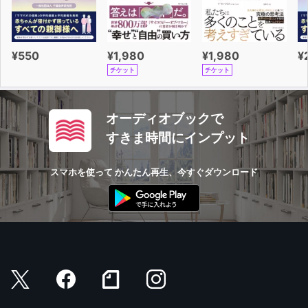
¥550
¥1,980
¥1,980
¥
チケット
チケット
オーディオブックで
すきま時間にインプット
スマホを使って かんたん再生、今すぐダウンロード