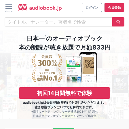
ログイン
会員登録
※
日本一
のオーディオブック
本の朗読が聴き放題で月額833円
初回14日間無料で体験
audiobook.jpは会員登録(無料)でお楽しみいただけます。
聴き放題プランはいつでも解約できます。
※日本マーケティングリサーチ機構2023年11月調べ
日本語オーディオブック書籍ラインナップ数調査