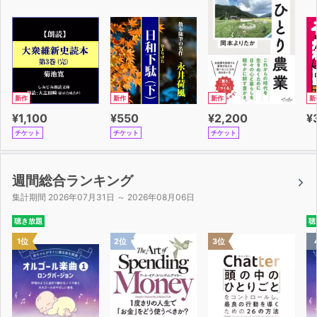
新作
新作
新作
新
¥1,100
¥550
¥2,200
¥
チケット
チケット
チケット
週間総合ランキング
集計期間 2026年07月31日 ～ 2026年08月06日
聴き放題
聴
1位
2位
3位