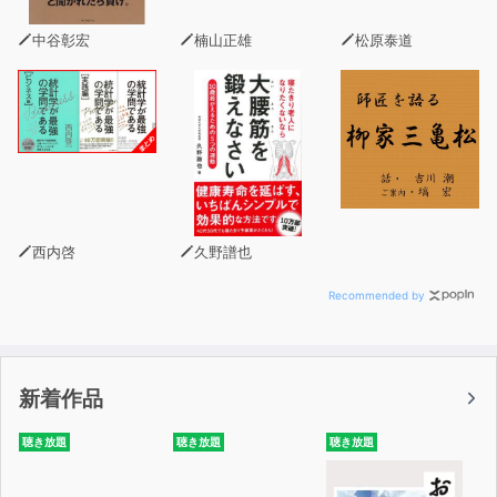
高まり、「自分は、本当はどうしていきたいのか」と考え
られるようになっていきます。
中谷彰宏
楠山正雄
松原泰道
多くのリーダーは、部下が「自分で気づくこと」の大切さ
に無頓着、あるいはどうすればいいのかわからないので、
結果的に本人任せにしています。もちろん、気づくかどう
かは本人次第です。
しかしながら、「部下が自分で気づく」ためにリーダーが
できることがたくさんあるのです。
―本文より
西内啓
久野譜也
Recommended by
新着作品
聴き放題
聴き放題
聴き放題