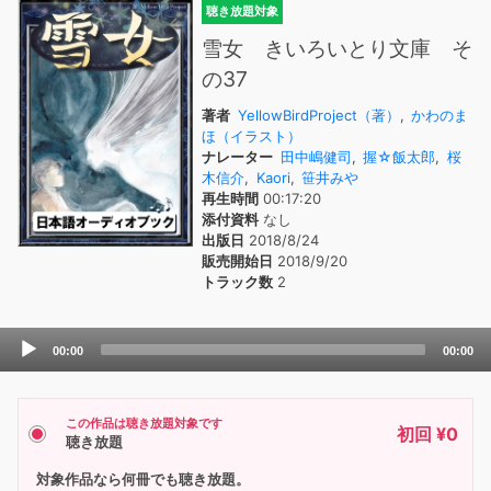
聴き放題対象
雪女 きいろいとり文庫 そ
の37
著者
YellowBirdProject（著）
,
かわのま
ほ（イラスト）
ナレーター
田中嶋健司
,
握☆飯太郎
,
桜
木信介
,
Kaori
,
笹井みや
再生時間
00:17:20
添付資料
なし
出版日
2018/8/24
販売開始日
2018/9/20
トラック数
2
Audio
00:00
00:00
Player
この作品は聴き放題対象です
初回 ¥0
聴き放題
対象作品なら何冊でも聴き放題。