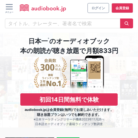
ログイン
会員登録
※
日本一
のオーディオブック
本の朗読が聴き放題で月額833円
初回14日間無料で体験
audiobook.jpは会員登録(無料)でお楽しみいただけます。
聴き放題プランはいつでも解約できます。
※日本マーケティングリサーチ機構2023年11月調べ
日本語オーディオブック書籍ラインナップ数調査