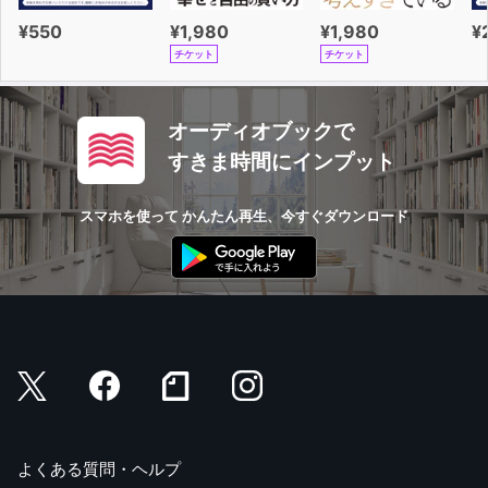
¥550
¥1,980
¥1,980
¥
チケット
チケット
オーディオブックで
すきま時間にインプット
スマホを使って かんたん再生、今すぐダウンロード
よくある質問・ヘルプ