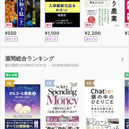
新作
新作
新作
新
¥550
¥1,100
¥2,200
¥
チケット
チケット
チケット
週間総合ランキング
集計期間 2026年07月31日 ～ 2026年08月06日
聴き放題
聴
1位
2位
3位