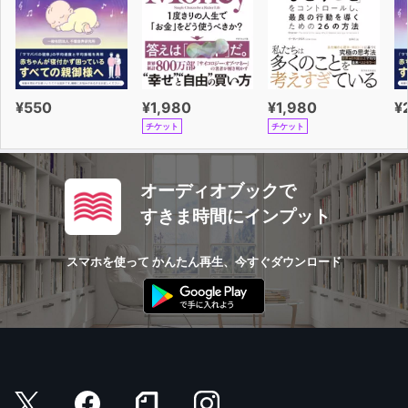
¥550
¥1,980
¥1,980
¥
チケット
チケット
オーディオブックで
すきま時間にインプット
スマホを使って かんたん再生、今すぐダウンロード