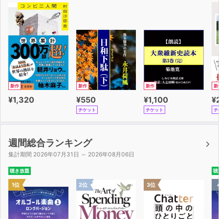
新作
新作
新作
新
¥1,320
¥550
¥1,100
¥
チケット
チケット
チ
週間総合ランキング
集計期間 2026年07月31日 ～ 2026年08月06日
聴き放題
聴
1位
2位
3位