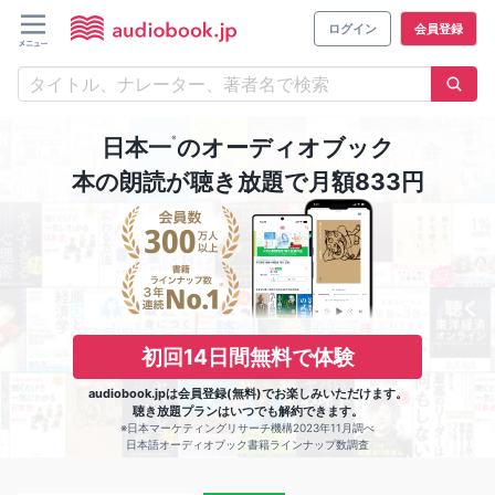
ログイン
会員登録
※
日本一
のオーディオブック
本の朗読が聴き放題で月額833円
初回14日間無料で体験
audiobook.jpは会員登録(無料)でお楽しみいただけます。
聴き放題プランはいつでも解約できます。
※日本マーケティングリサーチ機構2023年11月調べ
日本語オーディオブック書籍ラインナップ数調査