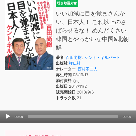
聴き放題対象
いい加減に目を覚まさんか
い、日本人！ これ以上のさ
ばらせるな！ めんどくさい
韓国とやっかいな中国&北朝
鮮
著者
百田尚樹
,
ケント・ギルバート
出版社
祥伝社
ナレーター
西村不二人
再生時間
08:19:17
添付資料
なし
出版日
2017/11/2
販売開始日
2018/9/6
トラック数
21
Audio
00:00
00:00
Player