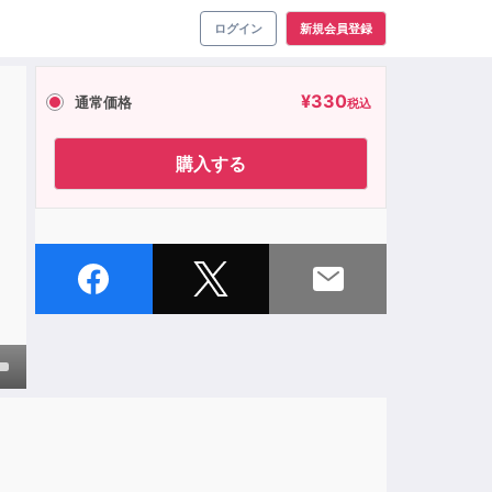
ログイン
新規会員登録
¥
330
通常価格
税込
購入する
own
ase