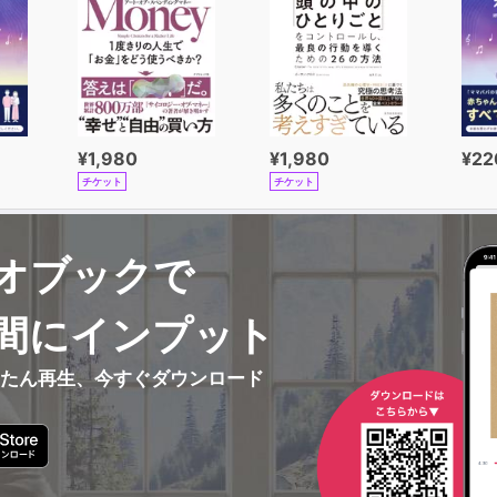
¥1,980
¥1,980
¥22
チケット
チケット
オブックで
間にインプット
んたん再生、今すぐダウンロード