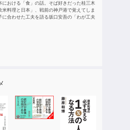
本における「食」の話。そば好きだった桂三木
欧米料理と日本」、戦前の神戸港で覚えてしま
ase
子に合わせた工夫を語る坂口安吾の「わが工夫
e.
メ