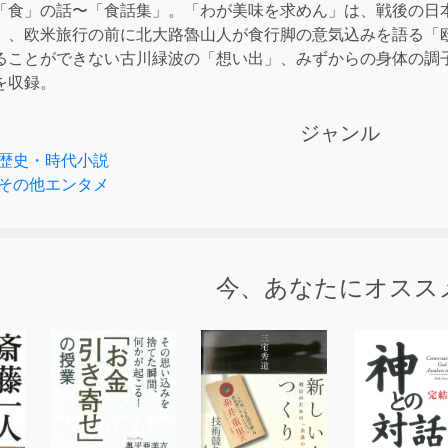
「食」の話〜「食話集」。「わが美味を求めん」は、戦後の日
or
」、欧米旅行の前に北大路魯山人が食行脚の意気込みを語る「
decre
ることができない古川緑波の「想い出」、みずからの身体の調
volum
を収録。
ジャンル
歴史・時代小説
その他エンタメ
今、あなたにオスス