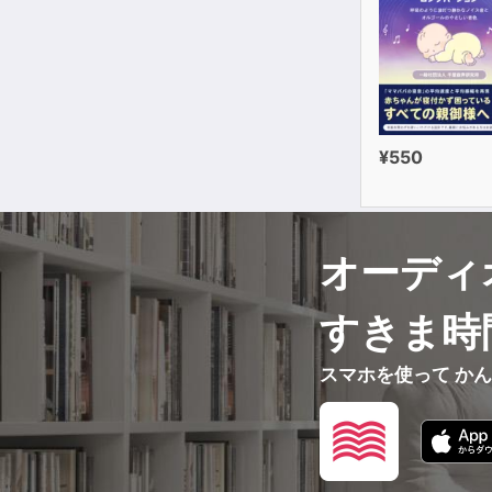
¥550
オーディ
すきま時
スマホを使って か