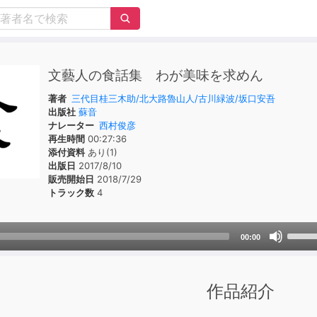
文藝人の食話集 わが美味を求めん
著者
三代目桂三木助/北大路魯山人/古川緑波/坂口安吾
出版社
蘇音
ナレーター
西村俊彦
再生時間
00:27:36
添付資料
あり(1)
出版日
2017/8/10
販売開始日
2018/7/29
トラック数
4
Use
00:00
Up/D
Arrow
keys
作品紹介
to
incre