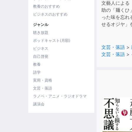
文藝人による
教養のおすすめ
助の「麺くひ
ビジネスのおすすめ
った味を忘れ
せるオジヤ」
ジャンル
聴き放題
ポッドキャスト(月額)
文芸・落語
>
ビジネス
文芸・落語
>
自己啓発
教養
語学
実用・資格
文芸・落語
ラノベ・アニメ・ラジオドラマ
講演会