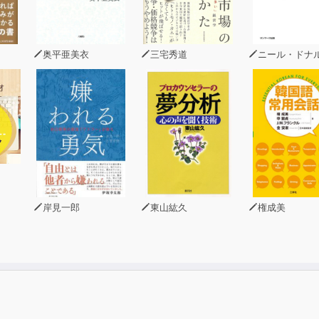
奥平亜美衣
三宅秀道
ニール・ドナルド・ウォ
岸見一郎
東山紘久
権成美