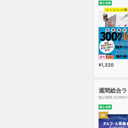
聴き放題
新作
¥1,320
週間総合ラ
集計期間 2026年0
聴き放題
1位