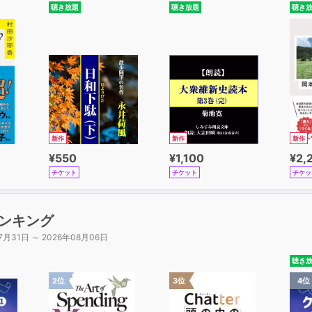
聴き放題
聴き放題
聴き
新作
新作
新作
¥550
¥1,100
¥2,
チケット
チケット
チケッ
ンキング
7月31日 ～ 2026年08月06日
聴き
2位
3位
4位