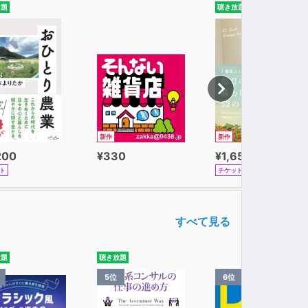
放題
聴き放題
新作
新作
200
¥330
¥1,650
ト
チケット
すべて見る
放題
聴き放題
5位
6位