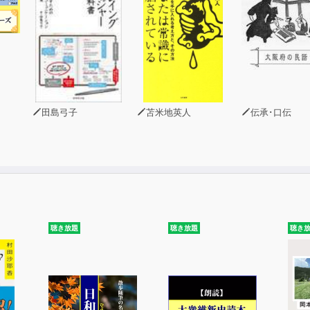
なったとき、なんだか疲れてしまったとき、眠れないときに、
先生の事務所での緊急録音のため、一部聴き取りにくい箇所が
田島弓子
苫米地英人
伝承･口伝
聴き放題
聴き放題
聴き