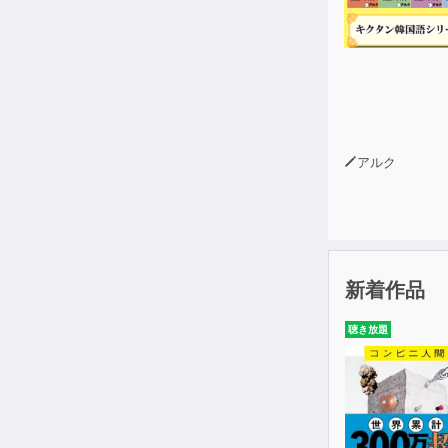
逃げ出したく
※石原加受子
アルク
新着作品
聴き放題