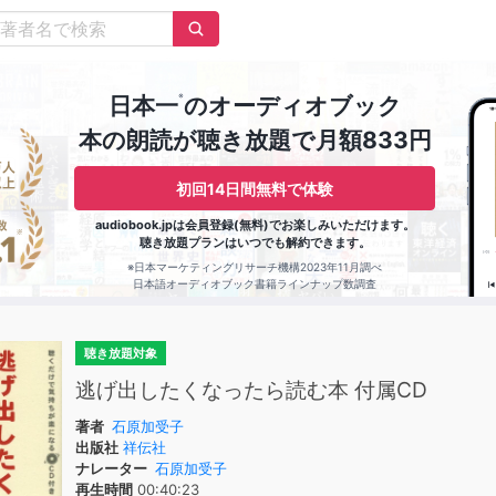
※
日本一
のオーディオブック
本の朗読が聴き放題で月額833円
初回14日間無料で体験
audiobook.jpは会員登録(無料)でお楽しみいただけます。
聴き放題プランはいつでも解約できます。
※日本マーケティングリサーチ機構2023年11月調べ
日本語オーディオブック書籍ラインナップ数調査
聴き放題対象
逃げ出したくなったら読む本 付属CD
著者
石原加受子
出版社
祥伝社
ナレーター
石原加受子
再生時間
00:40:23