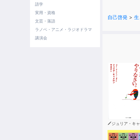
読むがのがつ
語学
正しい逃げ方
実用・資格
自己啓発
>
生
文芸・落語
「逃げる」は
ラノベ・アニメ・ラジオドラマ
自分を守る行
講演会
我慢を続けて
自分をわかっ
もしあなたが
そんな自分を
「そうか、そ
というふうに
[音源の構成]
part１ 「
part２ 満
part３ 自
ジュリア・キャメ
最初から聴い