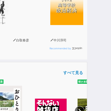
聴いてみて下さい。
ございます。何卒ご了承下さい。
白取春彦
中川淳司
Recommended by
すべて見る
放題
聴き放題