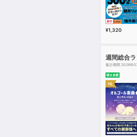
新作
¥1,320
週間総合ラ
集計期間 2026年0
聴き放題
1位