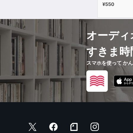
¥550
オーディ
すきま時
スマホを使って か