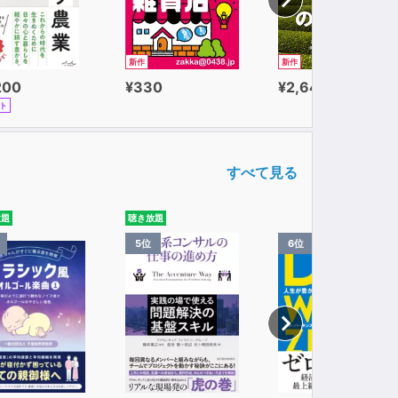
新作
新作
200
¥330
¥2,640
ト
すべて見る
放題
聴き放題
5位
6位