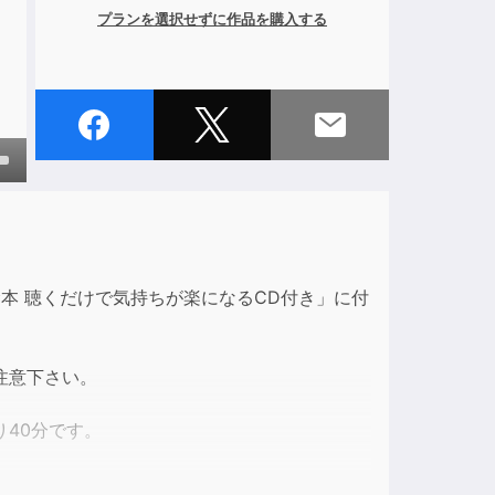
プランを選択せずに作品を購入する
own
ase
む本 聴くだけで気持ちが楽になるCD付き」に付
ase
e.
注意下さい。
40分です。