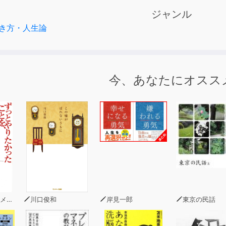
らいときは、聴くだけで大丈夫。
ジャンル
、お教えします。
き方・人生論
恥ではありません。
動なんです。
、それで幸せになれましたか?
今、あなたにオスス
てあげられるのは誰でもありません、自分自身です。
「逃げ出したい」という気持ちになっているとしたら、
受け入れて、
うか、いま私は、こんな気持になっているんだね」
、自分をいたわってあげることから始めましょう。
自分中心」のススメ
足し合える人間関係を築くには
分の感情を基準にして責任を決める
ロン
川口俊和
岸見一郎
東京の民話
ていただいても、気になるpartだけを繰り返し聴いていただい