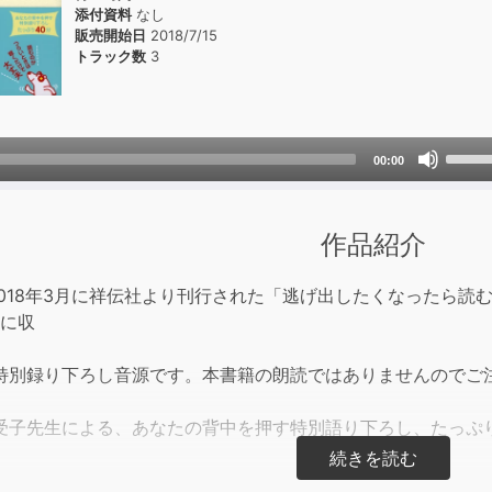
添付資料
なし
販売開始日
2018/7/15
トラック数
3
Use
00:00
Up/D
Arrow
keys
作品紹介
to
incre
2018年3月に祥伝社より刊行された「逃げ出したくなったら読
or
Dに収
decre
volum
特別録り下ろし音源です。本書籍の朗読ではありませんのでご
受子先生による、あなたの背中を押す特別語り下ろし、たっぷり
係、責任…がんばりすぎていませんか?