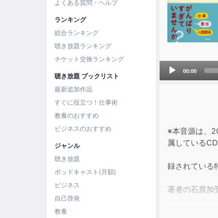
よくある質問・ヘルプ
ランキング
総合ランキング
聴き放題ランキング
チケット交換ランキング
Audio
00:00
聴き放題 ブックリスト
Player
最新追加作品
すぐに役立つ！仕事術
教養のおすすめ
ビジネスのおすすめ
※本音源は、
属しているC
ジャンル
聴き放題
録されている
ポッドキャスト(月額)
ビジネス
著者の石原加
自己啓発
教養
仕事、人間関