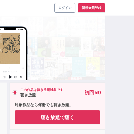
ログイン
新規会員登録
この作品は聴き放題対象です
初回 ¥0
聴き放題
対象作品なら何冊でも聴き放題。
聴き放題で聴く