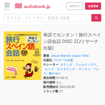
ログイン
会員登録
単語でカンタン！旅行スペイ
ン語会話 DISC 2[Jリサーチ
出版]
著者
Jesus Maroto Lopez-Tello
出版社
Jリサーチ出版
ナレーター
ヨランダ・フェルナンデス
,
ルイス・オクタヴィオ・ラバスコ・ペレ
ス
,
都さゆり
再生時間
01:18:12
添付資料
なし
販売開始日
2022/6/30
トラック数
57