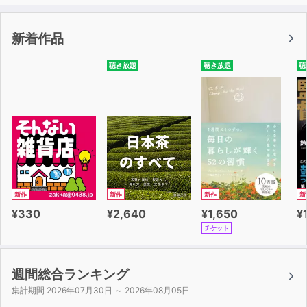
・到着空港で（入国審査／荷物の受け取り／紛失手荷物の
窓口で／税関審査／通貨を両替する）
新着作品
・空港から市内へ（交通機関の場所を聞く／タクシーの運
転手に頼む）
聴き放題
聴き放題
聴
●宿泊
・問い合わせ（客室のタイプ／料金を聞く／施設の有無を
聞く）
・フロントで（希望を伝える／館内施設の場所を聞く）
・部屋（使いたいと伝える／欲しいと伝える）
・朝食（朝食を注文する）
・トラブル（故障している）
新作
新作
新作
新
¥330
¥2,640
¥1,650
¥
●飲食
チケット
・店を探す（店を探す）
・カフェで（飲み物を注文する／食べ物を注文する／席の
リクエストをする／メニューを頼む／飲み物を頼む／ワイ
週間総合ランキング
ンについて／前菜を注文する／メインディッシュを注文す
集計期間 2026年07月30日 ～ 2026年08月05日
る／タパスを注文する／デザートを注文する／料理の感想