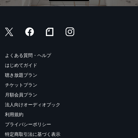
●トラブル
・トラブルに直面！（とっさの一言／助けを呼ぶ／盗難に
遭った／紛失したとき／連絡を頼む）
・病院へ（発症時期を伝える／症状を伝える／薬を買う／
薬の飲み方の説明）
［巻末特集］
すぐに使える旅単語集５００
よくある質問・ヘルプ
カンタン便利なスペイン語フレーズ
はじめてガイド
聴き放題プラン
チケットプラン
月額会員プラン
法人向けオーディオブック
利用規約
プライバシーポリシー
特定商取引法に基づく表示