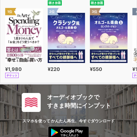
聴き放題
聴き放題
を言う）
1位
2位
3位
●買い物
・店を探す（店を探す／売り場を探す）
・洋服・雑貨などの専門店で（服を買う／デザインについ
て尋ねる／生地について尋ねる／色について尋ねる／サイ
ズについて尋ねる／かばん・靴を買う／雑貨を買う／ギフ
ト雑貨を買う／アクセサリーを買う／化粧品を買う／文具
を買う／日用品を買う／ラッピングを頼む）
¥1,980
¥220
¥550
¥
チケット
チ
●観光
・観光案内所で（観光名所への行き方を尋ねる／都市への
行き方を尋ねる／目的の場所がどこか尋ねる／希望を伝え
オーディオブックで
る／乗り物のチケットを買う／タクシーに乗る）
すきま時間にインプット
・観光スポットで（チケットを買う／許可を得る／写真を
撮る）
スマホを使って かんたん再生、今すぐダウンロード
・サッカー観戦