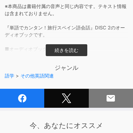
※本商品は書籍付属の音声と同じ内容です。テキスト情報
は含まれておりません。
『単語でカンタン！旅行スペイン語会話』DISC 2のオー
ディオブックです。
■オーディオブックの内容■
［場面別会話 編］観光～トラブルまでの本編の例文・単
語を収録 「日本語→スペイン語」の順で流れます
ジャンル
巻末単語集をすべて収録 「日本語→スペイン語→スペイ
語学
>
その他英語関連
ン語」の順で流れます
■テキストの内容■
たった１０の基本フレーズを覚えるだけで、旅行で使うス
ペイン語が簡単に話せるようになる画期的なメソッド。練
習方法もシンプル。１０の定型フレーズに単語を入れ替え
るだけ。驚くほどネイティブに通じる。観光に、買い物
今、あなたにオススメ
に、トラブルのときにも役立つ単語＆例文がたっぷり。日