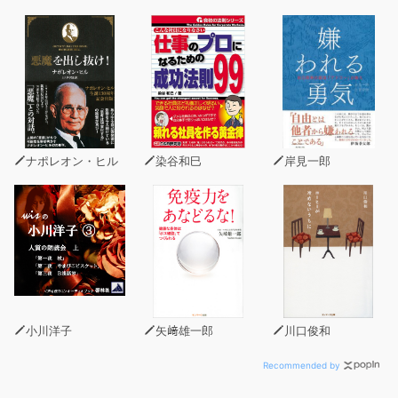
本語→スペイン語の順で学べる音声付き。音声を使って耳
からも習得すれば、スペイン語独特の発音もしっかりマス
ターできる。単語・例文にはすべてカタカナのルビあり。
スペイン語ビギナー、旅行のためだけの学習者に最適。
■目次■
［出発２４時間前 編］
・スペイン語の基礎知識
ナポレオン・ヒル
染谷和巳
岸見一郎
・基本の１０フレーズ
・コミュニケーションに役立つ１５の常用フレーズ
・定番応答フレーズ８
・知っておくと便利な表現（数字／序数詞／値段／疑問詞
／時刻／時の表現／時間にまつわる表現／位置／日付／暦
の月／曜日）
［場面別会話 編］
小川洋子
矢﨑雄一郎
川口俊和
●機内・空港
・機内で（場所を聞く／乗務員に用事を頼む／機内食を頼
Recommended by
む／飲み物を頼む）