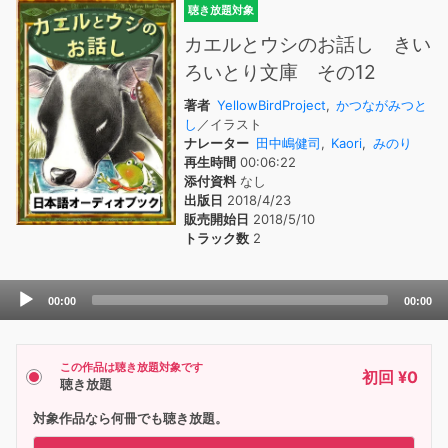
聴き放題対象
カエルとウシのお話し きい
ろいとり文庫 その12
著者
YellowBirdProject
,
かつながみつと
し
／イラスト
ナレーター
田中嶋健司
,
Kaori
,
みのり
再生時間
00:06:22
添付資料
なし
出版日
2018/4/23
販売開始日
2018/5/10
トラック数
2
Audio
00:00
00:00
Player
この作品は聴き放題対象です
初回 ¥0
聴き放題
対象作品なら何冊でも聴き放題。