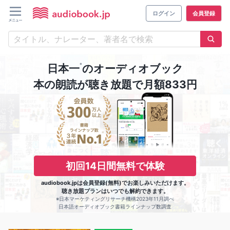
ログイン
会員登録
※
日本一
のオーディオブック
本の朗読が聴き放題で月額833円
初回14日間無料で体験
audiobook.jpは会員登録(無料)でお楽しみいただけます。
聴き放題プランはいつでも解約できます。
※日本マーケティングリサーチ機構2023年11月調べ
日本語オーディオブック書籍ラインナップ数調査