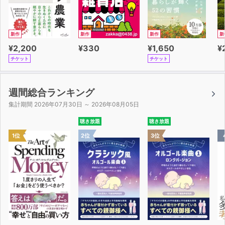
新作
新作
新作
新
¥2,200
¥330
¥1,650
¥
チケット
チケット
週間総合ランキング
集計期間 2026年07月30日 ～ 2026年08月05日
聴き放題
聴き放題
1位
2位
3位