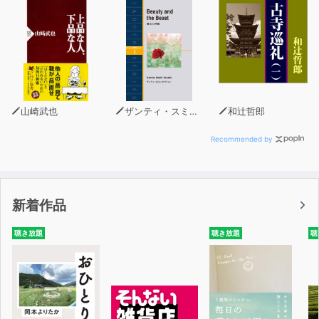
山崎武也
ザンティ・スミス・セラフィン
和辻哲郎
Recommended by
新着作品
聴き放題
聴き放題
聴