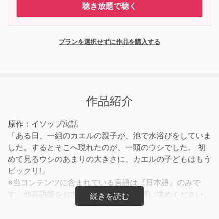
聴き放題で聴く
プランを選択せずに作品を購入する
作品紹介
原作：イソップ寓話
「ある日、一組のカエルの親子が、池で水浴びをしていま
した。するとそこへ現れたのが、一頭のウシでした。 初
めて見るウシのあまりの大きさに、カエルの子どもはもう
ビックリ!」
※当コンテンツに含まれている言語は『日本語』のみで
す。他言語版をお求めの方は、別途お買い求めください。
BGMなし版もセットで収録されています。別売りのイラ
スト付き電子書籍に対応。合わせてご購入いただければ、