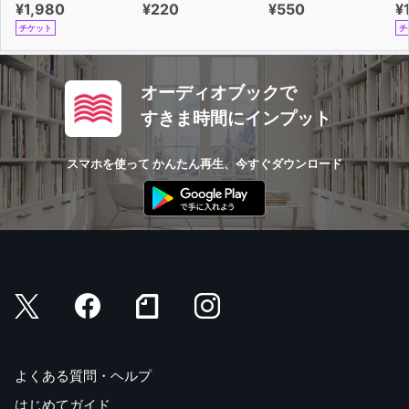
¥1,980
¥220
¥550
¥
チケット
チ
オーディオブックで
すきま時間にインプット
スマホを使って かんたん再生、今すぐダウンロード
よくある質問・ヘルプ
はじめてガイド