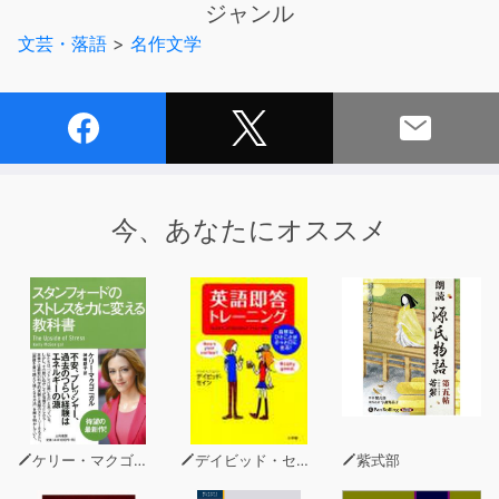
ジャンル
言語学習用にも最適です。
文芸・落語
>
名作文学
公式サイト http://yellow-bird.info
今、あなたにオススメ
ケリー・マクゴニガル
デイビッド・セイン
紫式部