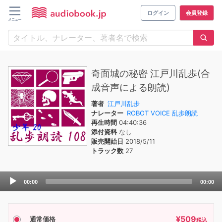
ログイン
会員登録
奇面城の秘密 江戸川乱歩(合
成音声による朗読)
著者
江戸川乱歩
ナレーター
ROBOT VOICE 乱歩朗読
再生時間
04:40:36
添付資料
なし
販売開始日
2018/5/11
トラック数
27
Audio
00:00
00:00
Player
¥
509
通常価格
税込