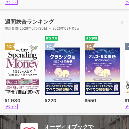
チケット
チ
週間総合ランキング
集計期間 2026年07月30日 ～ 2026年08月05日
聴き放題
聴き放題
1位
2位
3位
¥1,980
¥220
¥550
¥
チケット
チ
オーディオブックで