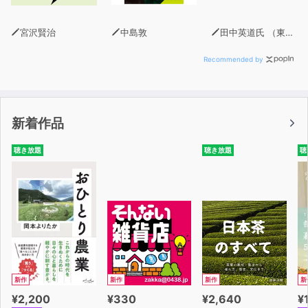
宮沢賢治
中島敦
田中英道氏 （東北大学名誉教授）
Recommended by
新着作品
聴き放題
聴き放題
聴
新作
新作
新作
新
¥2,200
¥330
¥2,640
¥