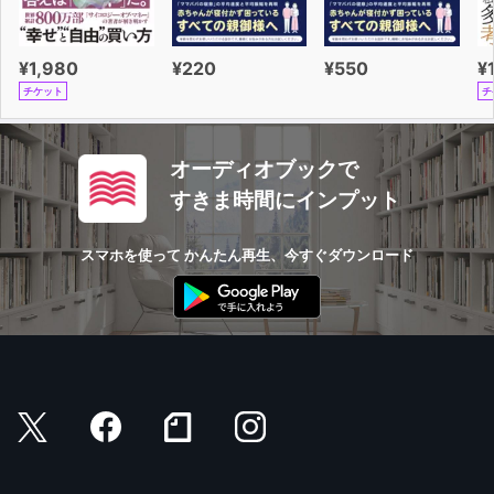
¥1,980
¥220
¥550
¥
チケット
チ
オーディオブックで
すきま時間にインプット
スマホを使って かんたん再生、今すぐダウンロード