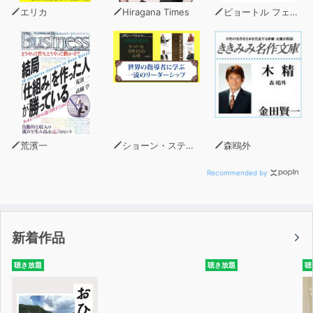
きたこと。
エリカ
Hiragana Times
ピョートル フェリクス グジバチ
そしてなぜ、髪を整えていくことが人生を変えることにつ
ながるのか。
女性の人生が劇的に動きだすきっかけが満載です。
巻末の大悟式「モテ髪」のつくりかたでは、
1日5分で完成する「ヘアアイロン」を使ったスタイリン
グをカラーでご紹介。
荒濱一
ショーン・スティーブンソン
森鴎外
この一冊で、かわいい「外見」と、モテていいことが次々
起こる「マインド」が手に入る、なんともお得な一冊。
Recommended by
さぁ、次はあなたが、効果を実感する番です!
新着作品
聴き放題
聴き放題
聴