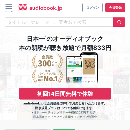
ログイン
会員登録
※
日本一
のオーディオブック
本の朗読が聴き放題で月額833円
初回14日間無料で体験
audiobook.jpは会員登録(無料)でお楽しみいただけます。
聴き放題プランはいつでも解約できます。
※日本マーケティングリサーチ機構2023年11月調べ
日本語オーディオブック書籍ラインナップ数調査