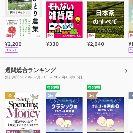
新作
新作
新作
新
¥2,200
¥330
¥2,640
¥
チケット
チ
週間総合ランキング
集計期間 2026年07月30日 ～ 2026年08月05日
聴き放題
聴き放題
1位
2位
3位