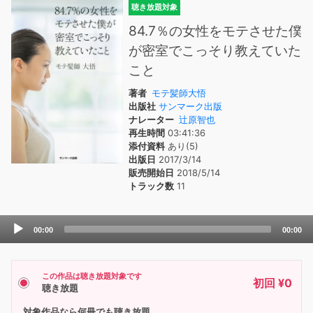
聴き放題対象
84.7％の女性をモテさせた僕
が密室でこっそり教えていた
こと
著者
モテ髪師大悟
出版社
サンマーク出版
ナレーター
辻原智也
再生時間
03:41:36
添付資料
あり(5)
出版日
2017/3/14
販売開始日
2018/5/14
トラック数
11
Audio
00:00
00:00
Player
この作品は聴き放題対象です
初回 ¥0
聴き放題
対象作品なら何冊でも聴き放題。