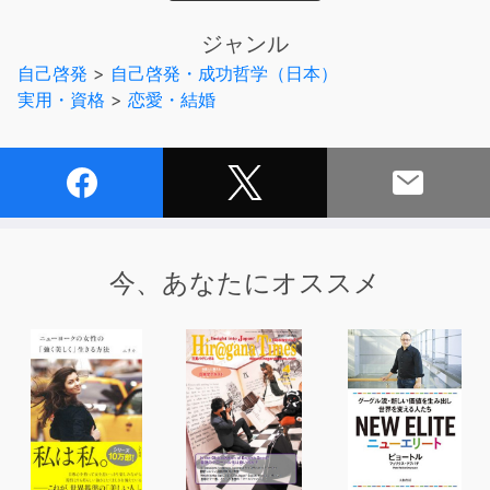
訪れた女性の8割以上に「モテた」「いいことが起きた」
ジャンル
と評判のサロンがあります。
自己啓発
>
自己啓発・成功哲学（日本）
実用・資格
>
恋愛・結婚
「大悟さんに切ってもらうと彼氏ができる」といううわさ
が広がり、
最近では予約の電話が3日で5000件も鳴ったという、
いま最も予約の取れない美容師のひとり、それが「モテ髪
師 大悟」さん。
どうして、彼のもとを訪れた女性が次々にモテていくの
今、あなたにオススメ
か。
仕事もプライベートも、いいことばかりが起こり始めるの
か。
自分のなかの壁やコンプレックスに前向きになれるのか。
その秘密を解き明かしたのがこの本です。
大悟さんが、女性たちに伝え続けてきたこと。
さまざまな恋愛相談、人生相談のなかで、アドバイスして