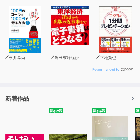
7. 文末の表現
文末は変わることがある
※このコンテンツは、雑誌とあわせてご利用いただくと便
利です。
購入先:ヤック企画 info@hiraganatimes.com
永井孝尚
週刊東洋経済
下地寛也
Recommended by
新着作品
聴き放題
聴き放題
聴