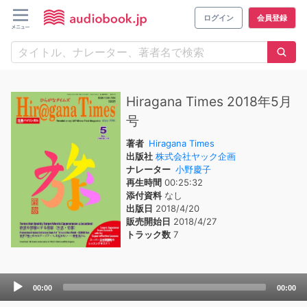
ログイン
会員登録
Hiragana Times 2018年5月
号
著者
Hiragana Times
出版社
株式会社ヤック企画
ナレーター
小野慶子
再生時間
00:25:32
添付資料
なし
出版日
2018/4/20
販売開始日
2018/4/27
トラック数
7
Audio
00:00
00:00
Player