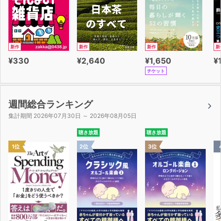
新作
新作
新作
新
¥330
¥2,640
¥1,650
¥
チケット
週間総合ランキング
集計期間 2026年07月30日 ～ 2026年08月05日
聴き放題
聴き放題
1位
2位
3位