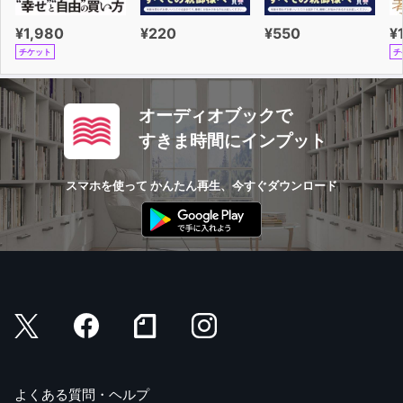
¥1,980
¥220
¥550
¥
チケット
チ
オーディオブックで
すきま時間にインプット
スマホを使って かんたん再生、今すぐダウンロード
よくある質問・ヘルプ