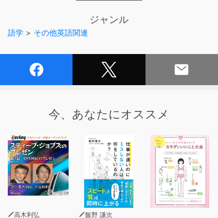
■コンテンツ
1. ニュースからまなぶ
ジャンル
技術とチームワークでとったメダル
語学
>
その他英語関連
2. 新語・流行語
そだねー／虫ケア用品
3. 日本語ノート
ゴールデンウィークの休日がさらに増える？
今、あなたにオススメ
4. まんが日本語探索
おかげさまで
5. クローズアップ・ジャパン
男性が女性専用車両に乗って騒動に
6. 日本語の側面
日本語は高性能な言語
高木利弘
飯野 謙次