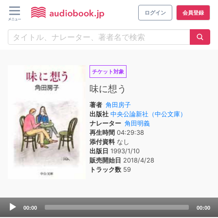
ログイン
会員登録
チケット対象
味に想う
著者
角田房子
出版社
中央公論新社（中公文庫）
ナレーター
角田明義
再生時間
04:29:38
添付資料
なし
出版日
1993/1/10
販売開始日
2018/4/28
トラック数
59
Audio
00:00
00:00
Player