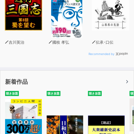
吉川英治
國枝 孝弘
伝承･口伝
Recommended by
新着作品
聴き放題
聴き放題
聴き放題
聴