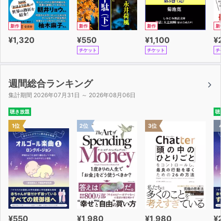
新作
新作
新作
新
¥1,320
¥550
¥1,100
¥
チケット
チケット
チ
週間総合ランキング
集計期間 2026年07月31日 ～ 2026年08月06日
聴き放題
聴
1位
2位
3位
¥550
¥1,980
¥1,980
¥